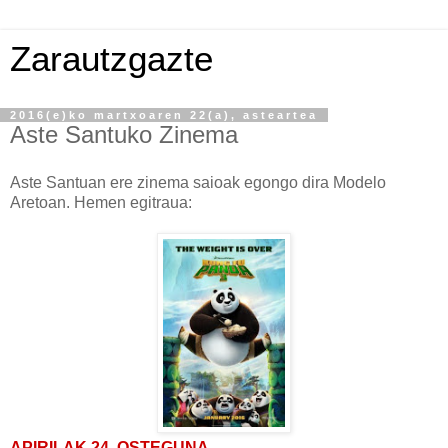
Zarautzgazte
2016(e)ko martxoaren 22(a), asteartea
Aste Santuko Zinema
Aste Santuan ere zinema saioak egongo dira Modelo
Aretoan. Hemen egitraua:
APIRILAK 24, OSTEGUNA