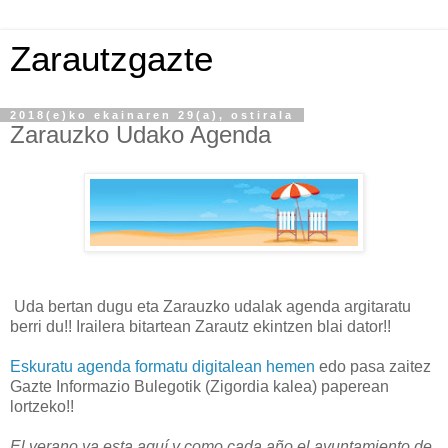
Zarautzgazte
2018(e)ko ekainaren 29(a), ostirala
Zarauzko Udako Agenda
Uda bertan dugu eta Zarauzko udalak agenda argitaratu
berri du!! Irailera bitartean Zarautz ekintzen blai dator!!
Eskuratu agenda formatu digitalean hemen
edo pasa zaitez
Gazte Informazio Bulegotik (Zigordia kalea) paperean
lortzeko!!
El verano ya esta aquí y como cada año el ayuntamiento de