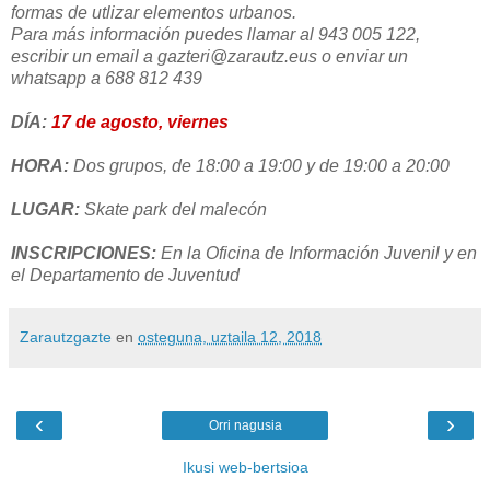
formas de utlizar elementos urbanos.
Para más información puedes llamar al 943 005 122,
escribir un email a gazteri@zarautz.eus o enviar un
whatsapp a
688 812 439
DÍA:
17 de agosto, viernes
HORA:
Dos grupos, de 18:00 a 19:00 y de 19:00 a 20:00
LUGAR:
Skate park del malecón
INSCRIPCIONES:
En la Oficina de Información Juvenil y en
el Departamento de Juventud
Zarautzgazte
en
osteguna, uztaila 12, 2018
‹
›
Orri nagusia
Ikusi web-bertsioa