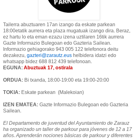
Tailerra abuztuaren 17an izango da eskate parkean
18:00etatik aurrera eta plaza mugatuak izango dira. Beraz,
ez hartu lo eta eman ezazu izena uztilaren 16tik aurrera
Gazte Informazio Bulegoan edo Gazteria Sailean.
Informazio gehiagorako 943 005 122 telefonora deitu
dezakezu,
gazteri@zarautz.eus
helbidera idatzi edo
whatsapp bidez 688 812 439 telefonoan.
EGUNA:
Abuztuak 17, ostirala
ORDUA:
Bi txanda, 18:00-19:00 eta 19:00-20:00
TOKIA:
Eskate parkean (Malekoian)
IZEN EMATEA:
Gazte Informazio Bulegoan edo Gazteria
Sailean.
El Departamento de juventud del Ayuntamiento de Zarauz
ha organizado un taller de parkour para jóvenes de 12 a 17
años. Aprenderán nociones básicas de parkour y diferentes