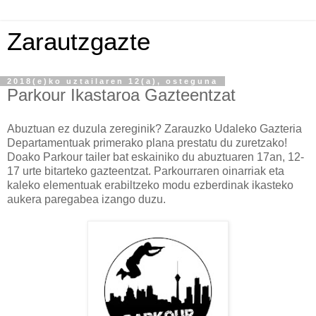
Zarautzgazte
2018(e)ko uztailaren 12(a), osteguna
Parkour Ikastaroa Gazteentzat
Abuztuan ez duzula zereginik? Zarauzko Udaleko Gazteria
Departamentuak primerako plana prestatu du zuretzako!
Doako Parkour tailer bat eskainiko du abuztuaren 17an, 12-
17 urte bitarteko gazteentzat. Parkourraren oinarriak eta
kaleko elementuak erabiltzeko modu ezberdinak ikasteko
aukera paregabea izango duzu.