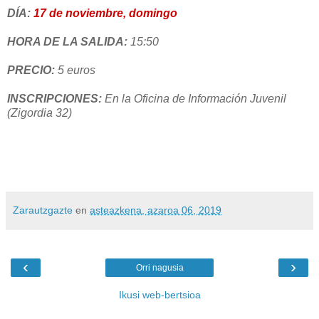
DÍA:
17 de noviembre, domingo
HORA DE LA SALIDA:
15:50
PRECIO:
5 euros
INSCRIPCIONES:
En la Oficina de Información Juvenil
(Zigordia 32)
Zarautzgazte
en
asteazkena, azaroa 06, 2019
‹
›
Orri nagusia
Ikusi web-bertsioa