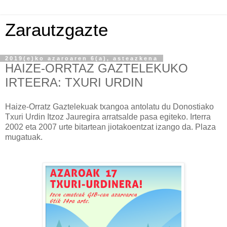
Zarautzgazte
2019(e)ko azaroaren 6(a), asteazkena
HAIZE-ORRTAZ GAZTELEKUKO
IRTEERA: TXURI URDIN
Haize-Orratz Gaztelekuak txangoa antolatu du Donostiako
Txuri Urdin Itzoz Jauregira arratsalde pasa egiteko. Irterra
2002 eta 2007 urte bitartean jiotakoentzat izango da. Plaza
mugatuak.