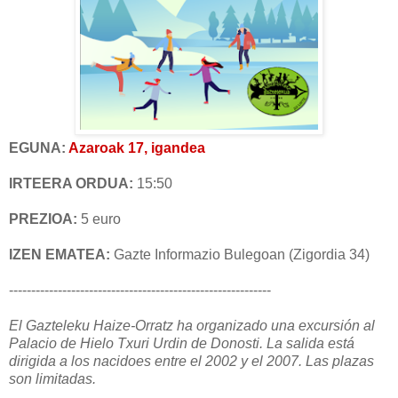
EGUNA:
Azaroak 17, igandea
IRTEERA ORDUA:
15:50
PREZIOA:
5 euro
IZEN EMATEA:
Gazte Informazio Bulegoan (Zigordia 34)
-----------------------------------------------------------
El Gazteleku Haize-Orratz ha organizado una excursión al
Palacio de Hielo Txuri Urdin de Donosti. La salida está
dirigida a los nacidoes entre el 2002 y el 2007. Las plazas
son limitadas.