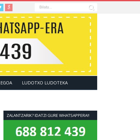
LEGOA
LUDOTXO LUDOTEKA
ZALANTZARIK? IDATZI GURE WHATSAPPERA!!