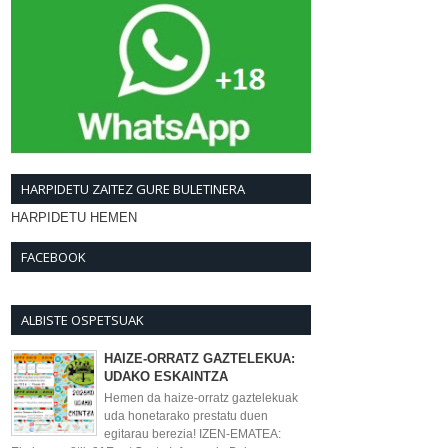
HARPIDETU ZAITEZ GURE BULETINERA
HARPIDETU HEMEN
FACEBOOK
ALBISTE OSPETSUAK
HAIZE-ORRATZ GAZTELEKUA:
UDAKO ESKAINTZA
Hemen da haize-orratz gaztelekuak
uda honetarako prestatu duen
egitarau berezia! IZEN-EMATEA: