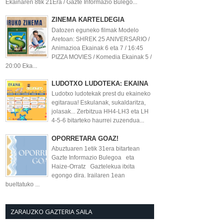
Ekainaren 8tik 21Era / Gazte Informazio Bulego...
ZINEMA KARTELDEGIA
Datozen eguneko filmak Modelo
Aretoan: SHREK 25 ANIVERSARIO /
Animazioa Ekainak 6 eta 7 / 16:45
PIZZA MOVIES / Komedia Ekainak 5 /
20:00 Eka...
LUDOTXO LUDOTEKA: EKAINA
Ludotxo ludotekak prest du ekaineko
egitaraua! Eskulanak, sukaldaritza,
jolasak... Zerbitzua HH4-LH3 eta LH
4-5-6 bitarteko haurrei zuzendua...
OPORRETARA GOAZ!
Abuztuaren 1etik 31era bitartean
Gazte Informazio Bulegoa eta
Haize-Orratz Gaztelekua itxita
egongo dira. Irailaren 1ean
bueltatuko ...
ZARAUZKO GAZTERIA SAILA