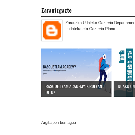
Zarautzgazte
Zarauzko Udaleko Gazteria Departamen
Ludoteka eta Gazteria Plana
BASQUE TEAM ACADEMY: KIROLEAN
DOAKO ONL
DITUZ...
Argitalpen berriagoa