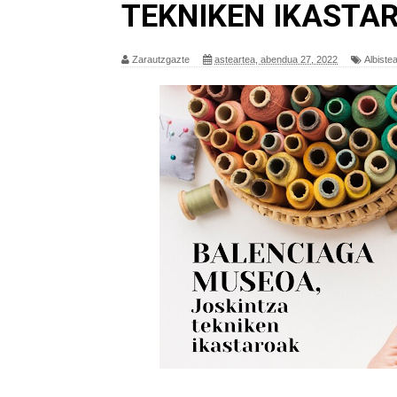
TEKNIKEN IKASTA
Zarautzgazte
asteartea, abendua 27, 2022
Albiste