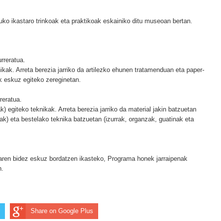
ko ikastaro trinkoak eta praktikoak eskainiko ditu museoan bertan.
rreratua.
ikak. Arreta berezia jarriko da artilezko ehunen tratamenduan eta paper-
k eskuz egiteko zereginetan.
reratua.
k) egiteko teknikak. Arreta berezia jarriko da material jakin batzuetan
teak) eta bestelako teknika batzuetan (izurrak, organzak, guatinak eta
raren bidez eskuz bordatzen ikasteko, Programa honek jarraipenak
n.
Share on Google Plus