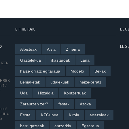
ETIKETAK
LEG
O
LEG
Albisteak
Aisia
Zinema
Gaztelekua
ikastaroak
Lana
 IZEN-
..
haize orratz egitaraua
Modelo
Bekak
 SHREK
Lehiaketak
udalekuak
haize-orratz
 7 /
/
Uda
Hitzaldia
Kontzertuak
Zarautzen zer?
festak
Azoka
raua!
ua HH4-
Festa
KZGunea
Kirola
artezaleak
a...
berri gazteak
antzerkia
Egitaraua