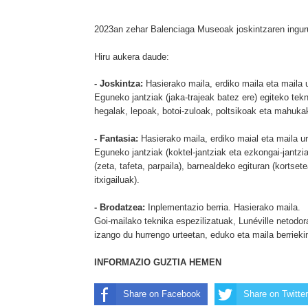
2023an zehar Balenciaga Museoak joskintzaren inguru
Hiru aukera daude:
- Joskintza:
Hasierako maila, erdiko maila eta maila u
Eguneko jantziak (jaka-trajeak batez ere) egiteko tekn
hegalak, lepoak, botoi-zuloak, poltsikoak eta mahuka
- Fantasia:
Hasierako maila, erdiko maial eta maila ur
Eguneko jantziak (koktel-jantziak eta ezkongai-jantzia
(zeta, tafeta, parpaila), barnealdeko egituran (kortse
itxigailuak).
- Brodatzea:
Inplementazio berria. Hasierako maila.
Goi-mailako teknika espezilizatuak, Lunéville netodo
izango du hurrengo urteetan, eduko eta maila berrieki
INFORMAZIO GUZTIA HEMEN
Share on Facebook
Share on Twitter