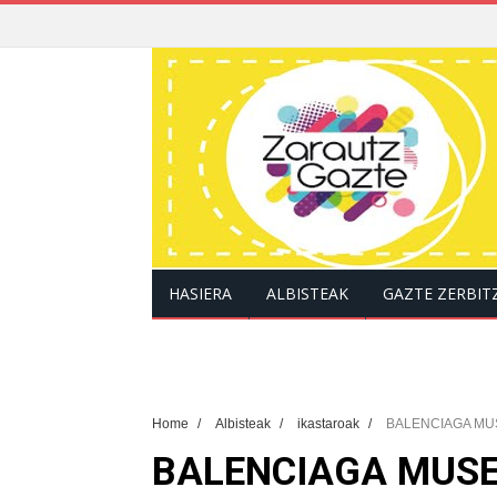
HASIERA
ALBISTEAK
GAZTE ZERBIT
Home
/
Albisteak
/
ikastaroak
/
BALENCIAGA MUS
BALENCIAGA MUSE