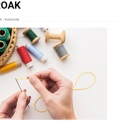
ROAK
ak
,
ikastaroak