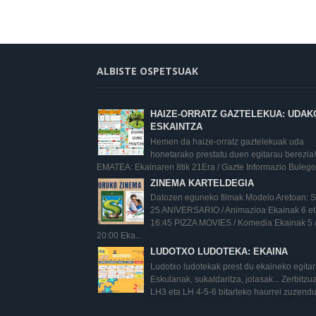
ALBISTE OSPETSUAK
HAIZE-ORRATZ GAZTELEKUA: UDAK
ESKAINTZA
Hemen da haize-orratz gaztelekuak uda
honetarako prestatu duen egitarau berezia!
EMATEA: Ekainaren 8tik 21Era / Gazte Informazio Bulego.
ZINEMA KARTELDEGIA
Datozen eguneko filmak Modelo Aretoan:
25 ANIVERSARIO / Animazioa Ekainak 6 eta
16:45 PIZZA MOVIES / Komedia Ekainak 5 
20:00 Eka...
LUDOTXO LUDOTEKA: EKAINA
Ludotxo ludotekak prest du ekaineko egita
Eskulanak, sukaldaritza, jolasak... Zerbitz
LH3 eta LH 4-5-6 bitarteko haurrei zuzendu