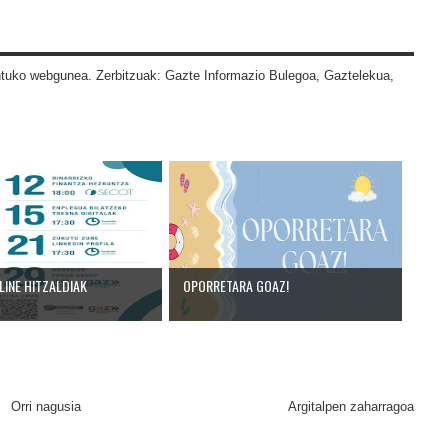
tuko webgunea. Zerbitzuak: Gazte Informazio Bulegoa, Gaztelekua,
INE HITZALDIAK
OPORRETARA GOAZ!
Orri nagusia
Argitalpen zaharragoa