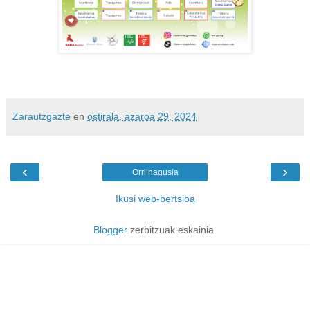
Zarautzgazte
en
ostirala, azaroa 29, 2024
‹
›
Orri nagusia
Ikusi web-bertsioa
Blogger
zerbitzuak eskainia.