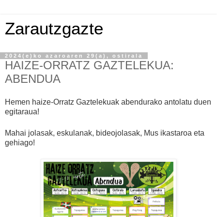
Zarautzgazte
2024(e)ko azaroaren 29(a), ostirala
HAIZE-ORRATZ GAZTELEKUA:
ABENDUA
Hemen haize-Orratz Gaztelekuak abendurako antolatu duen
egitaraua!
Mahai jolasak, eskulanak, bideojolasak, Mus ikastaroa eta
gehiago!