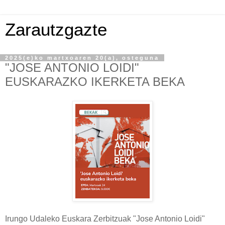
Zarautzgazte
2025(e)ko martxoaren 20(a), osteguna
"JOSE ANTONIO LOIDI"
EUSKARAZKO IKERKETA BEKA
Irungo Udaleko Euskara Zerbitzuak "
Jose Antonio Loidi"