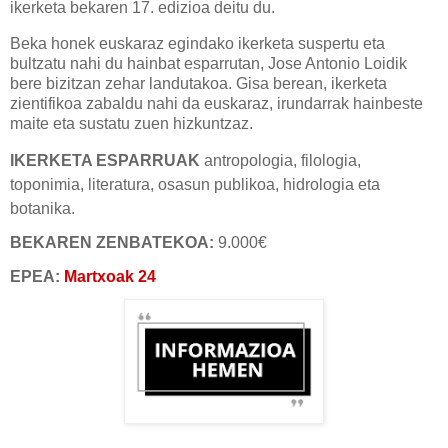
ikerketa bekaren 17. edizioa deitu du
.
Beka honek euskaraz egindako ikerketa suspertu eta
bultzatu nahi du hainbat esparrutan, Jose Antonio Loidik
bere bizitzan zehar landutakoa. Gisa berean, ikerketa
zientifikoa zabaldu nahi da euskaraz, irundarrak hainbeste
maite eta sustatu zuen hizkuntzaz.
IKERKETA ESPARRUAK
antropologia, filologia,
toponimia, literatura, osasun publikoa, hidrologia eta
botanika.
BEKAREN ZENBATEKOA:
9.000€
EPEA:
Martxoak 24