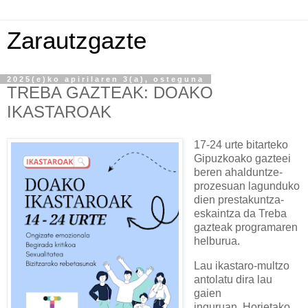
Zarautzgazte
2025(e)ko apirilaren 3(a), osteguna
TREBA GAZTEAK: DOAKO
IKASTAROAK
17-24 urte bitarteko
Gipuzkoako gazteei
beren ahalduntze-
prozesuan lagunduko
dien prestakuntza-
eskaintza da Treba
gazteak programaren
helburua.
Lau ikastaro-multzo
antolatu dira lau
gaien
inguruan.
Horietako