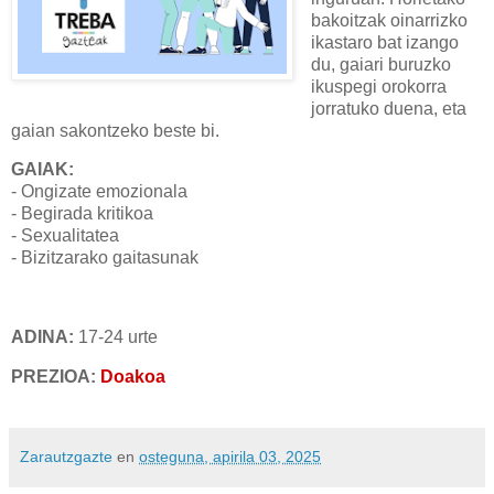
bakoitzak oinarrizko
ikastaro bat izango
du, gaiari buruzko
ikuspegi orokorra
jorratuko duena, eta
gaian sakontzeko beste bi.
GAIAK:
- Ongizate emozionala
- Begirada kritikoa
- Sexualitatea
- Bizitzarako gaitasunak
ADINA:
17-24 urte
PREZIOA:
Doakoa
Zarautzgazte
en
osteguna, apirila 03, 2025