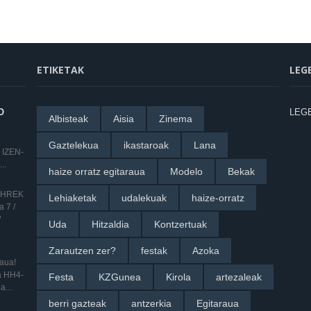
ETIKETAK
LEG
O
LEG
Albisteak
Aisia
Zinema
Gaztelekua
ikastaroak
Lana
 IZEN-
..
haize orratz egitaraua
Modelo
Bekak
 SHREK
Lehiaketak
udalekuak
haize-orratz
 7 /
/
Uda
Hitzaldia
Kontzertuak
Zarautzen zer?
festak
Azoka
raua!
ua HH4-
Festa
KZGunea
Kirola
artezaleak
a...
berri gazteak
antzerkia
Egitaraua