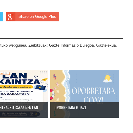
Share on Google Plus
tuko webgunea. Zerbitzuak: Gazte Informazio Bulegoa, Gaztelekua,
NTZA: KUTXAZAINEN LAN-
OPORRETARA GOAZ!