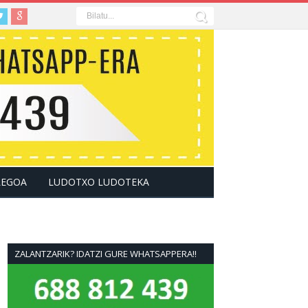
LEGOA
LUDOTXO LUDOTEKA
ZALANTZARIK? IDATZI GURE WHATSAPPERA!!