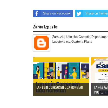
Share on Facebook
Share on Twitter
Zarautzgazte
Zarauzko Udaleko Gazteria Departamen
Ludoteka eta Gazteria Plana
LAN EGIN CORREOSEN UDA HONETAN
LAN-ESKAI
POLT...