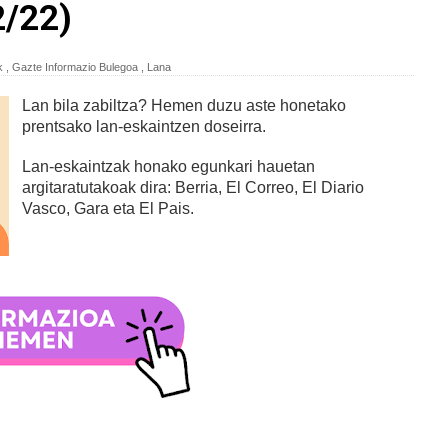
/22)
k
,
Gazte Informazio Bulegoa
,
Lana
Lan bila zabiltza? Hemen duzu aste honetako
prentsako lan-eskaintzen doseirra.
Lan-eskaintzak honako egunkari hauetan
argitaratutakoak dira: Berria, El Correo, El Diario
Vasco, Gara eta El Pais.