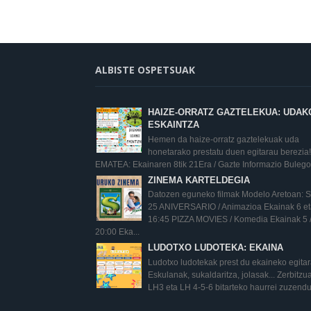
ALBISTE OSPETSUAK
HAIZE-ORRATZ GAZTELEKUA: UDAK
ESKAINTZA
Hemen da haize-orratz gaztelekuak uda
honetarako prestatu duen egitarau berezia!
EMATEA: Ekainaren 8tik 21Era / Gazte Informazio Bulego.
ZINEMA KARTELDEGIA
Datozen eguneko filmak Modelo Aretoan:
25 ANIVERSARIO / Animazioa Ekainak 6 eta
16:45 PIZZA MOVIES / Komedia Ekainak 5 
20:00 Eka...
LUDOTXO LUDOTEKA: EKAINA
Ludotxo ludotekak prest du ekaineko egita
Eskulanak, sukaldaritza, jolasak... Zerbitz
LH3 eta LH 4-5-6 bitarteko haurrei zuzendu