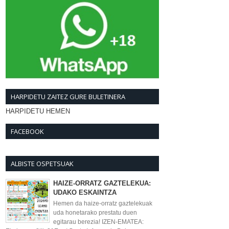
HARPIDETU ZAITEZ GURE BULETINERA
HARPIDETU HEMEN
FACEBOOK
ALBISTE OSPETSUAK
HAIZE-ORRATZ GAZTELEKUA:
UDAKO ESKAINTZA
Hemen da haize-orratz gaztelekuak
uda honetarako prestatu duen
egitarau berezia! IZEN-EMATEA: