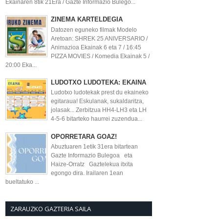
Ekainaren 8tik 21Era / Gazte Informazio Bulego...
ZINEMA KARTELDEGIA
Datozen eguneko filmak Modelo
Aretoan: SHREK 25 ANIVERSARIO /
Animazioa Ekainak 6 eta 7 / 16:45
PIZZA MOVIES / Komedia Ekainak 5 /
20:00 Eka...
LUDOTXO LUDOTEKA: EKAINA
Ludotxo ludotekak prest du ekaineko
egitaraua! Eskulanak, sukaldaritza,
jolasak... Zerbitzua HH4-LH3 eta LH
4-5-6 bitarteko haurrei zuzendua...
OPORRETARA GOAZ!
Abuztuaren 1etik 31era bitartean
Gazte Informazio Bulegoa eta
Haize-Orratz Gaztelekua itxita
egongo dira. Irailaren 1ean
bueltatuko ...
ZARAUZKO GAZTERIA SAILA