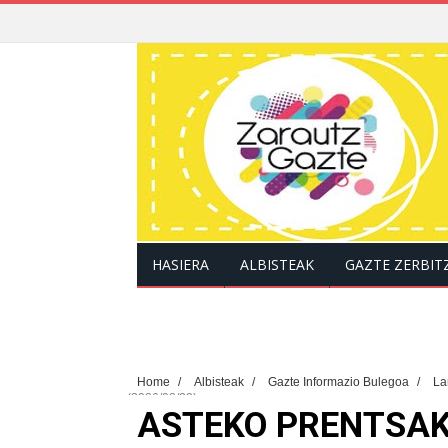
HASIERA
ALBISTEAK
GAZTE ZERBIT
Home
/
Albisteak
/
Gazte Informazio Bulegoa
/
L
(2026/02/22)
ASTEKO PRENTSAK