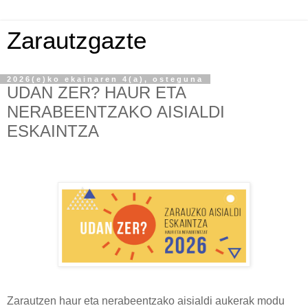
Zarautzgazte
2026(e)ko ekainaren 4(a), osteguna
UDAN ZER? HAUR ETA
NERABEENTZAKO AISIALDI
ESKAINTZA
Zarautzen haur eta nerabeentzako aisialdi aukerak modu