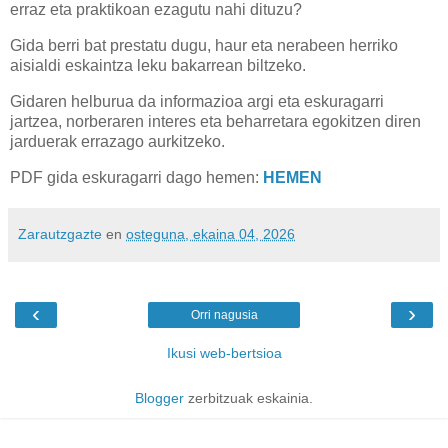
erraz eta praktikoan ezagutu nahi dituzu?
Gida berri bat prestatu dugu, haur eta nerabeen herriko
aisialdi eskaintza leku bakarrean biltzeko.
Gidaren helburua da informazioa argi eta eskuragarri
jartzea, norberaren interes eta beharretara egokitzen diren
jarduerak errazago aurkitzeko.
PDF gida eskuragarri dago hemen:
HEMEN
Zarautzgazte
en
osteguna, ekaina 04, 2026
‹
›
Orri nagusia
Ikusi web-bertsioa
Blogger
zerbitzuak eskainia.