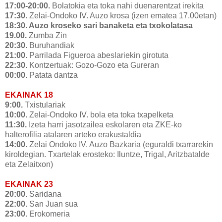
17:00-20:00.
Bolatokia eta toka nahi duenarentzat irekita
17:30.
Zelai-Ondoko IV. Auzo krosa (izen ematea 17.00etan)
18:30. Auzo kroseko sari banaketa eta txokolatasa
19.00.
Zumba Zin
20:30.
Buruhandiak
21:00.
Parrilada Figueroa abeslariekin girotuta
22:30.
Kontzertuak: Gozo-Gozo eta Gureran
00:00.
Patata dantza
EKAINAK 18
9:00.
Txistulariak
10:00.
Zelai-Ondoko IV. bola eta toka txapelketa
11:30.
Izeta harri jasotzailea eskolaren eta ZKE-ko
halterofilia atalaren arteko erakustaldia
14:00.
Zelai Ondoko IV. Auzo Bazkaria (eguraldi txarrarekin
kiroldegian. Txartelak erosteko: Iluntze, Trigal, Aritzbatalde
eta Zelaitxon)
EKAINAK 23
20:00.
Saridana
22:00.
San Juan sua
23:00.
Erokomeria