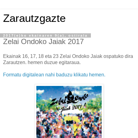
Zarautzgazte
2017(e)ko ekainaren 9(a), ostirala
Zelai Ondoko Jaiak 2017
Ekainak 16, 17, 18 eta 23 Zelai Ondoko Jaiak ospatuko dira
Zarautzen. hemen duzue egitaraua.
Formatu digitalean nahi baduzu klikatu hemen.