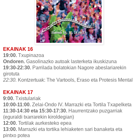
EKAINAK 16
19:00.
Txupinazoa
Ondoren.
Gasolinazko autoak lasterketa ikuskizuna
19:30-22:30.
Parrilada bolatokian Nagore abeslariarekin
girotuta
22:30.
Kontzertuak: The Vartools, Eraso eta Protesis Mental
EKAINAK 17
9:00.
Txistulariak
10:00-11:00.
Zelai-Ondo IV. Marrazki eta Tortila Txapelketa
11:30-14:30 eta 15:30-17:30.
Haurrentzako puzgarriak
(eguraldi txarrarekin kiroldegian)
12:00.
Tortilak aurkesteko epea
13:00.
Marrazki eta tortika lehiaketen sari banaketa eta
pintxo potea