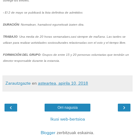
corregir los errores.
-
El 2 de mayo se publicará la lista definitiva de admitidos
DURACIÓN
: Normalean, hamabost egunekoak izaten dira.
TRABAJO
: Una media de 20 horas semanalaes,casi siempre de mañana. Las tardes se
utlizan para realizar actividades socioculturales relacionadas con el ocio y el tiempo libre.
FORMACIÓN DEL GRUPO:
Grupos de entre 15 y 20 personas voluntarias que tendrán un
director responsable durante la estancia.
Zarautzgazte
en
asteartea, apirila 10, 2018
‹
›
Orri nagusia
Ikusi web-bertsioa
Blogger
zerbitzuak eskainia.