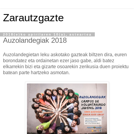
Zarautzgazte
2018(e)ko apirilaren 10(a), asteartea
Auzolandegiak 2018
Auzolandegietan leku askotako gazteak biltzen dira, euren
borondatez eta ordainetan ezer jaso gabe, aldi batez
elkarrekin bizi eta gizarte osoarekin zerikusia duen proiektu
batean parte hartzeko asmotan.