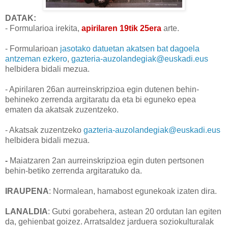
DATAK:
- Formularioa irekita,
apirilaren 19tik 25era
arte.
- Formularioan
jasotako datuetan akatsen bat dagoela
antzeman ezkero
,
gazteria-auzolandegiak@euskadi.eus
helbidera bidali mezua.
- Apirilaren 26an aurreinskripzioa egin dutenen behin-
behineko zerrenda argitaratu da eta b
i eguneko epea
ematen da akatsak zuzentzeko.
- Akatsak zuzentzeko
gazteria-auzolandegiak@euskadi.eus
helbidera bidali mezua.
-
Maiatzaren 2an
aurreinskripzioa egin duten pertsonen
behin-betiko zerrenda
argitaratuko da.
IRAUPENA
: Normalean, hamabost egunekoak izaten dira.
LANALDIA
: Gutxi gorabehera, astean 20 ordutan lan egiten
da, gehienbat goizez. Arratsaldez jarduera soziokulturalak