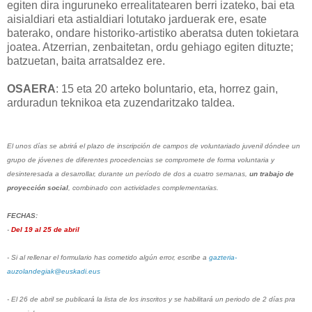
egiten dira inguruneko errealitatearen berri izateko, bai eta
aisialdiari eta astialdiari lotutako jarduerak ere, esate
baterako, ondare historiko-artistiko aberatsa duten tokietara
joatea. Atzerrian, zenbaitetan, ordu gehiago egiten dituzte;
batzuetan, baita arratsaldez ere.
OSAERA
: 15 eta 20 arteko boluntario, eta, horrez gain,
arduradun teknikoa eta zuzendaritzako taldea.
El unos días se abrirá el plazo de inscripción de campos de voluntariado juvenil dóndee un
grupo de jóvenes de diferentes procedencias se compromete de forma voluntaria y
desinteresada a desarrollar, durante un período de dos a cuatro semanas,
un trabajo de
proyección social
, combinado con actividades complementarias.
FECHAS:
-
Del 19 al 25 de abril
- Si al rellenar el formulario has cometido algún error, escribe a
gazteria-
auzolandegiak@euskadi.eus
- El 26 de abril se publicará la lista de los inscritos y se habilitará un periodo de 2 días pra