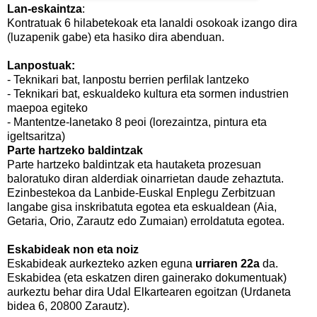
Lan-eskaintza
:
Kontratuak 6 hilabetekoak eta lanaldi osokoak izango dira
(luzapenik gabe) eta hasiko dira abenduan.
Lanpostuak:
- Teknikari bat, lanpostu berrien perfilak lantzeko
- Teknikari bat, eskualdeko kultura eta sormen industrien
maepoa egiteko
- Mantentze-lanetako 8 peoi (lorezaintza, pintura eta
igeltsaritza)
Parte hartzeko baldintzak
Parte hartzeko baldintzak eta hautaketa prozesuan
baloratuko diran alderdiak oinarrietan daude zehaztuta.
Ezinbestekoa da Lanbide-Euskal Enplegu Zerbitzuan
langabe gisa inskribatuta egotea eta eskualdean (Aia,
Getaria, Orio, Zarautz edo Zumaian) erroldatuta egotea.
Eskabideak non eta noiz
Eskabideak aurkezteko azken eguna
urriaren 22a
da.
Eskabidea (eta eskatzen diren gainerako dokumentuak)
aurkeztu behar dira Udal Elkartearen egoitzan (Urdaneta
bidea 6, 20800 Zarautz).