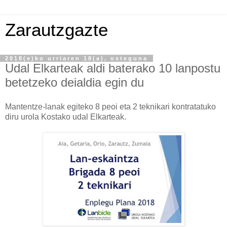
Zarautzgazte
2018(e)ko urriaren 18(a), osteguna
Udal Elkarteak aldi baterako 10 lanpostu
betetzeko deialdia egin du
Mantentze-lanak egiteko 8 peoi eta 2 teknikari kontratatuko
diru urola Kostako udal Elkarteak.