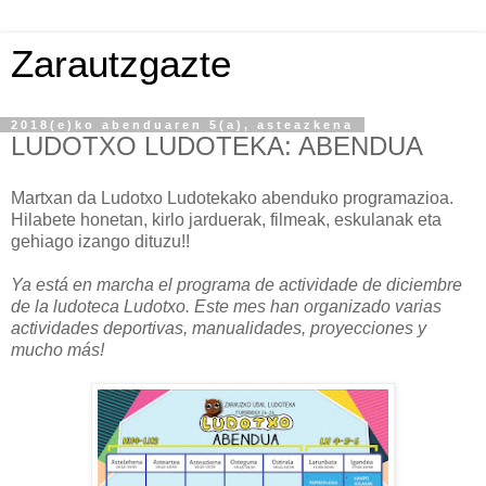
Zarautzgazte
2018(e)ko abenduaren 5(a), asteazkena
LUDOTXO LUDOTEKA: ABENDUA
Martxan da Ludotxo Ludotekako abenduko programazioa.
Hilabete honetan, kirlo jarduerak, filmeak, eskulanak eta
gehiago izango dituzu!!
Ya está en marcha el programa de actividade de diciembre
de la ludoteca Ludotxo. Este mes han organizado varias
actividades deportivas, manualidades, proyecciones y
mucho más!