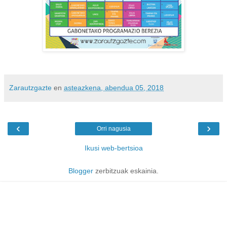
Zarautzgazte
en
asteazkena, abendua 05, 2018
‹
›
Orri nagusia
Ikusi web-bertsioa
Blogger
zerbitzuak eskainia.