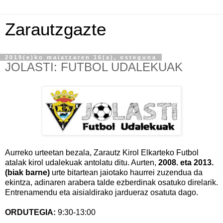
Zarautzgazte
2019(e)ko maiatzaren 16(a), osteguna
JOLASTI: FUTBOL UDALEKUAK
Aurreko urteetan bezala, Zarautz Kirol Elkarteko Futbol
atalak kirol udalekuak antolatu ditu. Aurten,
2008. eta 2013.
(biak barne)
urte bitartean jaiotako haurrei zuzendua da
ekintza, adinaren arabera talde ezberdinak osatuko direlarik.
Entrenamendu eta aisialdirako jardueraz osatuta dago.
ORDUTEGIA:
9:30-13:00