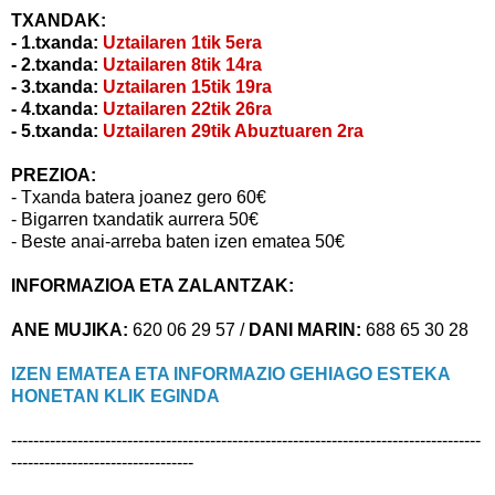
TXANDAK:
- 1.txanda:
Uztailaren 1tik 5era
- 2.txanda:
Uztailaren 8tik 14ra
- 3.txanda:
Uztailaren 15tik 19ra
- 4.txanda:
Uztailaren 22tik 26ra
- 5.txanda:
Uztailaren 29tik Abuztuaren 2ra
PREZIOA:
- Txanda batera joanez gero 60€
- Bigarren txandatik aurrera 50€
- Beste anai-arreba baten izen ematea 50€
INFORMAZIOA ETA ZALANTZAK:
ANE MUJIKA:
620 06 29 57
/
DANI MARIN:
688 65 30 28
IZEN EMATEA ETA INFORMAZIO GEHIAGO ESTEKA
HONETAN KLIK EGINDA
-------------------------------------------------------------------------------------
---------------------------------