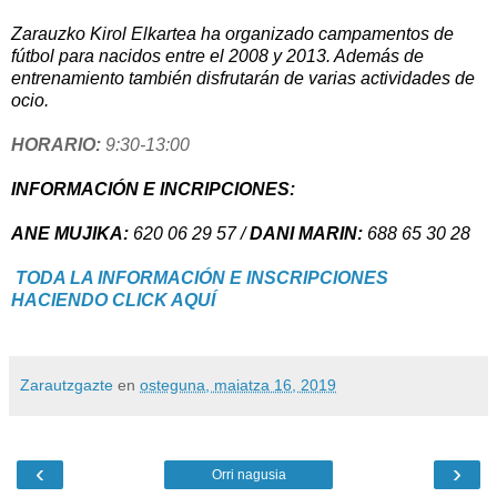
Zarauzko Kirol Elkartea ha organizado campamentos de
fútbol para nacidos entre el 2008 y 2013. Además de
entrenamiento también disfrutarán de varias actividades de
ocio.
HORARIO:
9:30-13:00
INFORMACIÓN E INCRIPCIONES:
ANE MUJIKA:
620 06 29 57
/
DANI MARIN:
688 65 30 28
TODA LA INFORMACIÓN E INSCRIPCIONES
HACIENDO CLICK AQUÍ
Zarautzgazte
en
osteguna, maiatza 16, 2019
‹
›
Orri nagusia