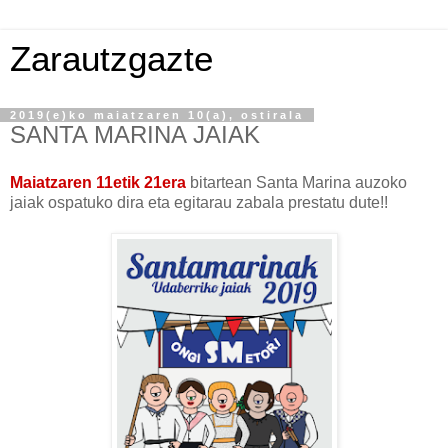
Zarautzgazte
2019(e)ko maiatzaren 10(a), ostirala
SANTA MARINA JAIAK
Maiatzaren 11etik 21era
bitartean Santa Marina auzoko
jaiak ospatuko dira eta egitarau zabala prestatu dute!!