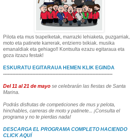
Pilota eta mus txapelketak, marrazki lehiaketa, puzgarriak,
moto eta patinete karrerak, entzierro txikiak. musika
emanaldiak eta gehiago!! Kontsulta ezazu egitaraua eta
goza itzazu festak!
ESKURATU EGITARAUA HEMEN KLIK EGINDA
-----------------------------------------------------------------------
Del 11 al 21 de mayo
se celebrarán las fiestas de Santa
Marina.
Podrás disfrutas de competiciones de mus y pelota,
hinchables, carreras de moto y patinete... ¡Consulta el
programa y no te pierdas nada!
DESCARGA EL PROGRAMA COMPLETO HACIENDO
CLICK AQUÍ