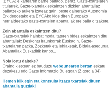
(EYCA) elkartearen barne baitago. Beraz, Gazte-txartelaren
titularrek, Gazte-txartelak eskaintzen dizkien abantailaz
baliatzeko aukera izateaz gain, beste gainerako Autonomia
Erkidegoetako eta EYCAko kide diren Europako
herrialdeetako gazte-txartelen abantailak ere balia ditzakete.
Zein abantaila eskaintzen ditu?
Gazte-txartelak hainbat modalitateren bidez eskaintzen ditu
abantailak: Deskontu iraunkorrak Euskadin, Gazte-
txartelaren packa, Zozketak eta lehiaketak, Bidaia-asegurua,
Abantailak Euskaditik kanpo...
Nola lortu daiteke?
Oraindik etxean ez bauduzu
webgunearen bertan
eskatu
dezakezu edo Gazte Informazio Bulegoan (Zigordia 34)
Hemen klik egin eta kontsulta itzazu txartelak dituen
abantaila guztiak!