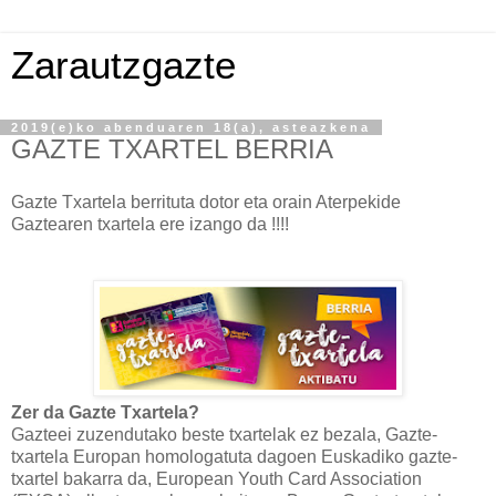
Zarautzgazte
2019(e)ko abenduaren 18(a), asteazkena
GAZTE TXARTEL BERRIA
Gazte Txartela berrituta dotor eta orain Aterpekide
Gaztearen txartela ere izango da !!!!
Zer da Gazte Txartela?
Gazteei zuzendutako beste txartelak ez bezala, Gazte-
txartela Europan homologatuta dagoen Euskadiko gazte-
txartel bakarra da, European Youth Card Association