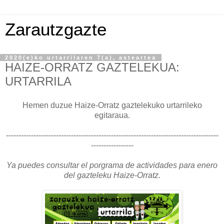
Zarautzgazte
2020(e)ko urtarrilaren 7(a), asteartea
HAIZE-ORRATZ GAZTELEKUA:
URTARRILA
Hemen duzue Haize-Orratz gaztelekuko urtarrileko
egitaraua.
-------------------------------------------------------------------------------------
-----------------
Ya puedes consultar el porgrama de actividades para enero
del gazteleku Haize-Orratz.