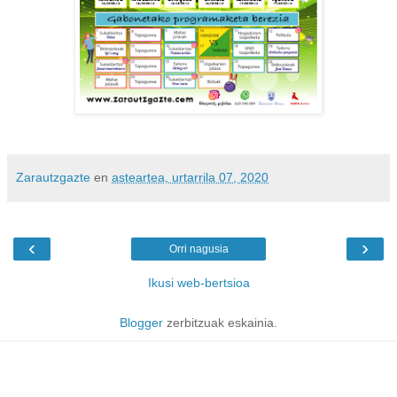
Zarautzgazte
en
asteartea, urtarrila 07, 2020
‹
›
Orri nagusia
Ikusi web-bertsioa
Blogger
zerbitzuak eskainia.