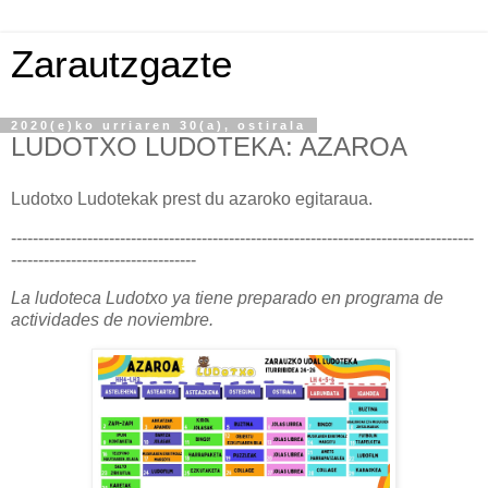
Zarautzgazte
2020(e)ko urriaren 30(a), ostirala
LUDOTXO LUDOTEKA: AZAROA
Ludotxo Ludotekak prest du azaroko egitaraua.
-------------------------------------------------------------------------------------
----------------------------------
La ludoteca Ludotxo ya tiene preparado en programa de
actividades de noviembre.