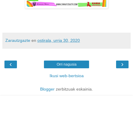
Zarautzgazte
en
ostirala, urria 30, 2020
‹
›
Orri nagusia
Ikusi web-bertsioa
Blogger
zerbitzuak eskainia.