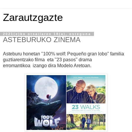
Zarautzgazte
2021(e)ko otsailaren 18(a), osteguna
ASTEBURUKO ZINEMA
Asteburu honetan
"100% wolf: Pequeño gran lobo"
familia
guztiarentzako filma
eta
"23 pasos
"
drama
erromantikoa
izango dira Modelo Aretoan.