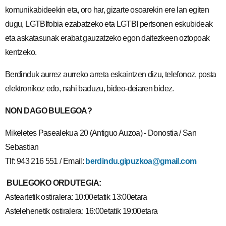
komunikabideekin eta, oro har, gizarte osoarekin ere lan egiten
dugu, LGTBIfobia ezabatzeko eta LGTBI pertsonen eskubideak
eta askatasunak erabat gauzatzeko egon daitezkeen oztopoak
kentzeko.
Berdinduk aurrez aurreko arreta eskaintzen dizu, telefonoz, posta
elektronikoz edo, nahi baduzu, bideo-deiaren bidez.
NON DAGO BULEGOA?
Mikeletes Pasealekua 20 (Antiguo Auzoa) -
Donostia / San
Sebastian
Tlf: 943 216 551 /
Email:
berdindu.gipuzkoa@gmail.com
BULEGOKO ORDUTEGIA:
Asteartetik ostiralera: 10:00etatik 13:00etara
Astelehenetik ostiralera: 16:00etatik 19:00etara