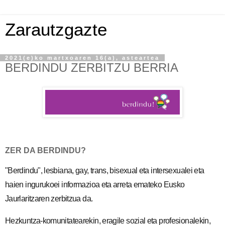
Zarautzgazte
2021(e)ko martxoaren 16(a), asteartea
BERDINDU ZERBITZU BERRIA
ZER DA BERDINDU?
"Berdindu", lesbiana, gay, trans, bisexual eta intersexualei eta
haien ingurukoei informazioa eta arreta emateko Eusko
Jaurlaritzaren zerbitzua da.
Hezkuntza-komunitatearekin, eragile sozial eta profesionalekin,