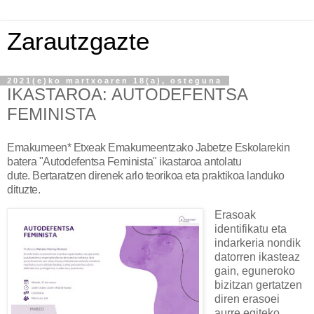
Zarautzgazte
2021(e)ko martxoaren 18(a), osteguna
IKASTAROA: AUTODEFENTSA
FEMINISTA
Emakumeen* Etxeak Emakumeentzako Jabetze Eskolarekin
batera "Autodefentsa Feminista" ikastaroa antolatu
dute.
Bertaratzen direnek arlo teorikoa eta praktikoa landuko
dituzte.
Erasoak
identifikatu eta
indarkeria nondik
datorren ikasteaz
gain, eguneroko
bizitzan gertatzen
diren erasoei
aurre egiteko