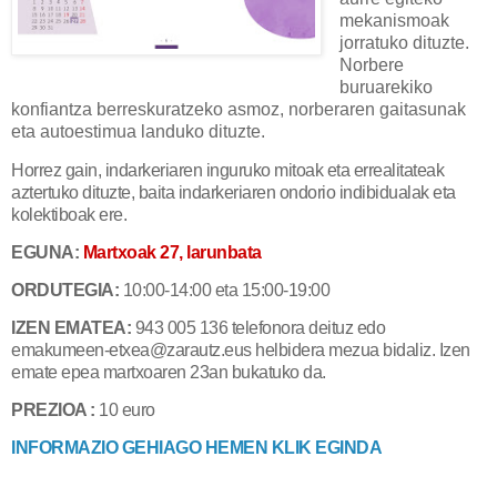
mekanismoak
jorratuko dituzte.
Norbere
buruarekiko
konfiantza berreskuratzeko asmoz, norberaren gaitasunak
eta autoestimua landuko dituzte.
Horrez gain, indarkeriaren inguruko mitoak eta errealitateak
aztertuko dituzte, baita indarkeriaren ondorio indibidualak eta
kolektiboak ere.
EGUNA:
Martxoak 27, larunbata
ORDUTEGIA:
10:00-14:00 eta 15:00-19:00
IZEN EMATEA:
943 005 136 telefonora deituz edo
emakumeen-etxea@zarautz.eus helbidera mezua bidaliz. Izen
emate epea martxoaren 23an bukatuko da.
PREZIOA :
10 euro
INFORMAZIO GEHIAGO HEMEN KLIK EGINDA