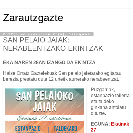
Zarautzgazte
2022(e)ko ekainaren 23(a), osteguna
SAN PELAIO JAIAK:
NERABEENTZAKO EKINTZAK
EKAINAREN 28AN IZANGO DA EKINTZA
Haize Orratz Gaztelekuak San pelaio jaietarako egitarau
berezia prestatu dute 12 urtetik aurrerako nerabeentzat.
Puzgarriak,
estanpazio tailerra
eta taldeko
ginkana antolatu
dituzte.
EGUNA:
Ekainak
27