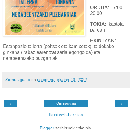
ORDUA:
17:00-
20:00
TOKIA:
Ikastola
parean
EKINTZAK:
Estanpazio tailerra (poltsak eta kamixetak), taldekako
ginkana (irabazlearentzat saria egongo da) eta
nerabeentzako puzgarriak.
Zarautzgazte
en
osteguna, ekaina 23, 2022
‹
›
Orri nagusia
Ikusi web-bertsioa
Blogger
zerbitzuak eskainia.