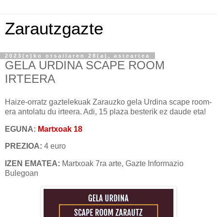
Zarautzgazte
2023(e)ko otsailaren 28(a), asteartea
GELA URDINA SCAPE ROOM
IRTEERA
Haize-orratz gaztelekuak Zarauzko gela Urdina scape room-
era antolatu du irteera. Adi, 15 plaza besterik ez daude eta!
EGUNA:
Martxoak 18
PREZIOA:
4 euro
IZEN EMATEA:
Martxoak 7ra arte,
Gazte Informazio
Bulegoan