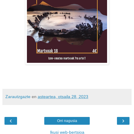
Zarautzgazte
en
asteartea, otsaila 28, 2023
‹
›
Orri nagusia
Ikusi web-bertsioa