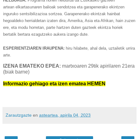
HELBURUA:
Programa honen helburua da Euskadiko gazteen
artean
elkartasunaren balioak
sendotzea eta garapenerako ekintzen
inguruko
sentsibilizazioa
sortzea. Garapenerako ekintzak hainbat
hegoaldeko herrialdetan izaten dira, Amerika, Asia eta Afrikan, hain zuzen
ere, eta modu horretan, parte hartzen duten gazteek ekintza horiek
bertatik bertara ezagutzeko aukera izango dute.
ESPERIENTZIAREN IRAUPENA:
hiru hilabete, ahal dela, uztailetik urrira
arte.
IZENA EMATEKO EPEA:
martxoaren 29tik apirilaren 21era
(biak barne)
Informazio gehiago
eta izen ematea HEMEN
Zarautzgazte
en
asteartea, apirila 04, 2023