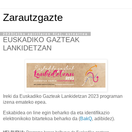
Zarautzgazte
2023(e)ko apirilaren 4(a), asteartea
EUSKADIKO GAZTEAK
LANKIDETZAN
Ireki da Euskadiko Gazteak Lankidetzan 2023 programan
izena emateko epea.
Eskabidea on line egin beharko da eta
identifikazio
elektronikoko bitartekoa
beharko da (
BakQ
, adibidez).