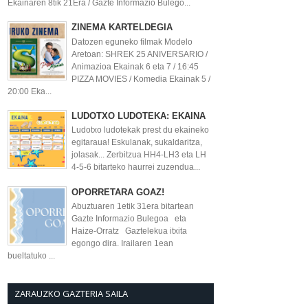
Ekainaren 8tik 21Era / Gazte Informazio Bulego...
ZINEMA KARTELDEGIA
Datozen eguneko filmak Modelo
Aretoan: SHREK 25 ANIVERSARIO /
Animazioa Ekainak 6 eta 7 / 16:45
PIZZA MOVIES / Komedia Ekainak 5 /
20:00 Eka...
LUDOTXO LUDOTEKA: EKAINA
Ludotxo ludotekak prest du ekaineko
egitaraua! Eskulanak, sukaldaritza,
jolasak... Zerbitzua HH4-LH3 eta LH
4-5-6 bitarteko haurrei zuzendua...
OPORRETARA GOAZ!
Abuztuaren 1etik 31era bitartean
Gazte Informazio Bulegoa eta
Haize-Orratz Gaztelekua itxita
egongo dira. Irailaren 1ean
bueltatuko ...
ZARAUZKO GAZTERIA SAILA