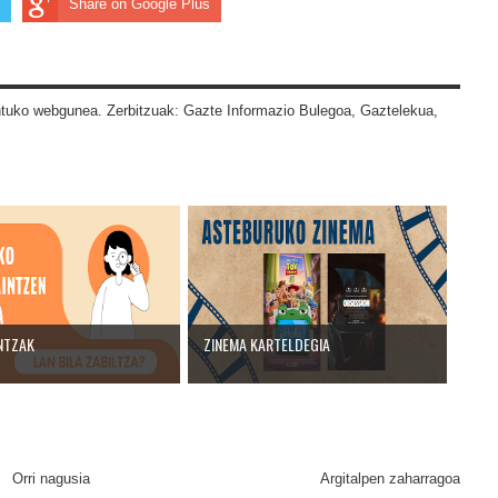
Share on Google Plus
tuko webgunea. Zerbitzuak: Gazte Informazio Bulegoa, Gaztelekua,
NTZAK
ZINEMA KARTELDEGIA
Orri nagusia
Argitalpen zaharragoa