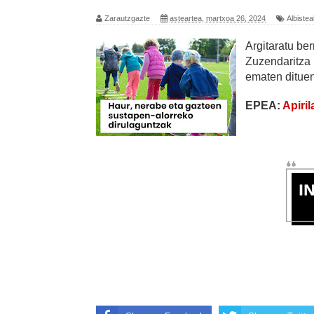
Zarautzgazte
asteartea, martxoa 26, 2024
Albiste
Argitaratu be
Zuzendaritza 
ematen dituen
EPEA:
Apiril