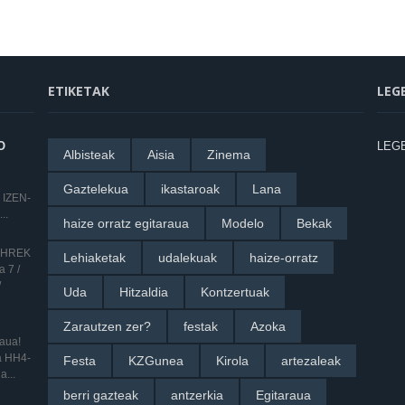
ETIKETAK
LEG
O
LEG
Albisteak
Aisia
Zinema
Gaztelekua
ikastaroak
Lana
 IZEN-
..
haize orratz egitaraua
Modelo
Bekak
 SHREK
Lehiaketak
udalekuak
haize-orratz
 7 /
/
Uda
Hitzaldia
Kontzertuak
Zarautzen zer?
festak
Azoka
raua!
ua HH4-
Festa
KZGunea
Kirola
artezaleak
a...
berri gazteak
antzerkia
Egitaraua