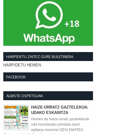
HARPIDETU ZAITEZ GURE BULETINERA
HARPIDETU HEMEN
FACEBOOK
ALBISTE OSPETSUAK
HAIZE-ORRATZ GAZTELEKUA:
UDAKO ESKAINTZA
Hemen da haize-orratz gaztelekuak
uda honetarako prestatu duen
egitarau berezia! IZEN-EMATEA: