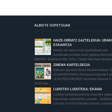
ALBISTE OSPETSUAK
HAIZE-ORRATZ GAZTELEKUA: UDAK
ESKAINTZA
Hemen da haize-orratz gaztelekuak uda
honetarako prestatu duen egitarau berezia!
EMATEA: Ekainaren 8tik 21Era / Gazte Informazio Bulego.
ZINEMA KARTELDEGIA
Datozen eguneko filmak Modelo Aretoan:
25 ANIVERSARIO / Animazioa Ekainak 6 eta
16:45 PIZZA MOVIES / Komedia Ekainak 5 
20:00 Eka...
LUDOTXO LUDOTEKA: EKAINA
Ludotxo ludotekak prest du ekaineko egita
Eskulanak, sukaldaritza, jolasak... Zerbitz
LH3 eta LH 4-5-6 bitarteko haurrei zuzendu