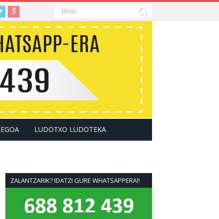
LEGOA
LUDOTXO LUDOTEKA
ZALANTZARIK? IDATZI GURE WHATSAPPERA!!