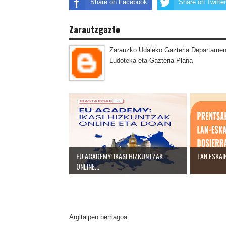
Share on Facebook
Share on Twitter
Zarautzgazte
Zarauzko Udaleko Gazteria Departamen
Ludoteka eta Gazteria Plana
EU ACADEMY: IKASI HIZKUNTZAK
LAN ESKAI
ONLINE...
Argitalpen berriagoa