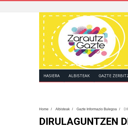
HASIERA
ALBISTEAK
GAZTE ZERBIT
Home
/
Albisteak
/
Gazte Informazio Bulegoa
/
DI
DIRULAGUNTZEN D