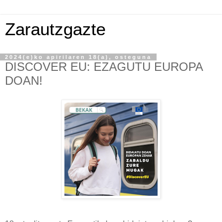
Zarautzgazte
2024(e)ko apirilaren 18(a), osteguna
DISCOVER EU: EZAGUTU EUROPA
DOAN!