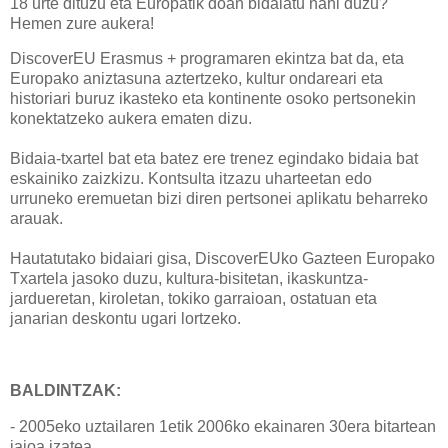
18 urte dituzu eta Europatik doan bidaiatu nahi duzu?
Hemen zure aukera!
DiscoverEU Erasmus + programaren ekintza bat da, eta
Europako aniztasuna aztertzeko, kultur ondareari eta
historiari buruz ikasteko eta kontinente osoko pertsonekin
konektatzeko aukera ematen dizu.
Bidaia-txartel bat eta batez ere trenez egindako bidaia bat
eskainiko zaizkizu. Kontsulta itzazu uharteetan edo
urruneko eremuetan bizi diren pertsonei aplikatu beharreko
arauak.
Hautatutako bidaiari gisa, DiscoverEUko Gazteen Europako
Txartela jasoko duzu, kultura-bisitetan, ikaskuntza-
jardueretan, kiroletan, tokiko garraioan, ostatuan eta
janarian deskontu ugari lortzeko.
BALDINTZAK:
-
2005eko uztailaren 1etik 2006ko ekainaren 30era bitartean
jaioa izatea