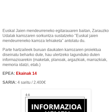
Euskal Jaien mendeurreneko egitarauaren baitan, Zarauzko
Udalak karrozaren sorkuntza sustatzeko "Euskal jaien
mendeurreneko karroza lehiaketa" antolatu du.
Parte hartzaileek buruan daukaten karrozaren proiektua
diseinatu beharko dute, hau ulertzeko lagunduko duten
informazioarekin (maketak, planoak, argazkiak, marrazkiak,
memoria idatzi, etab.)
EPEA:
Ekainak 14
SARIA:
4 saritu / 2.400€