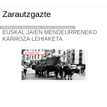
Zarautzgazte
2024(e)ko ekainaren 11(a), asteartea
EUSKAL JAIEN MENDEURRENEKO
KARROZA LEHIAKETA