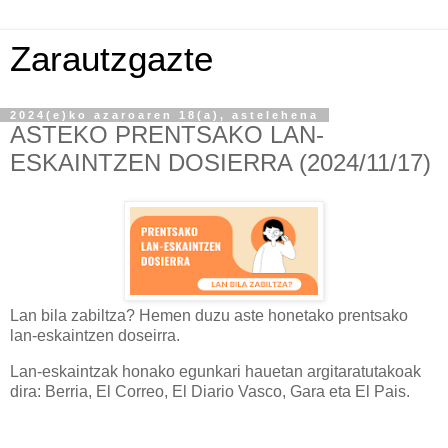
Zarautzgazte
2024(e)ko azaroaren 18(a), astelehena
ASTEKO PRENTSAKO LAN-
ESKAINTZEN DOSIERRA (2024/11/17)
Lan bila zabiltza? Hemen duzu aste honetako prentsako
lan-eskaintzen doseirra.
Lan-eskaintzak honako egunkari hauetan argitaratutakoak
dira: Berria, El Correo, El Diario Vasco, Gara eta El Pais.⁣⁣