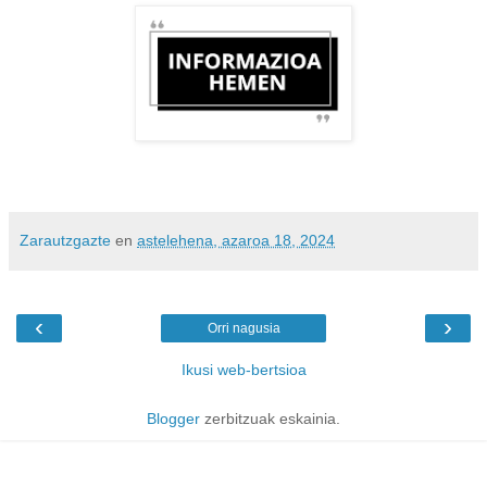
Zarautzgazte
en
astelehena, azaroa 18, 2024
‹
›
Orri nagusia
Ikusi web-bertsioa
Blogger
zerbitzuak eskainia.