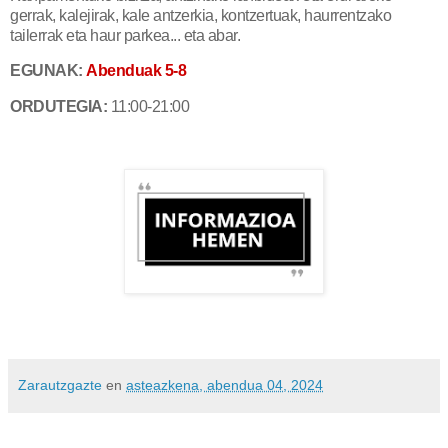
gerrak, kalejirak, kale antzerkia, kontzertuak, haurrentzako
tailerrak eta haur parkea... eta abar.
EGUNAK:
Abenduak 5-8
ORDUTEGIA:
11:00-21:00
Zarautzgazte
en
asteazkena, abendua 04, 2024