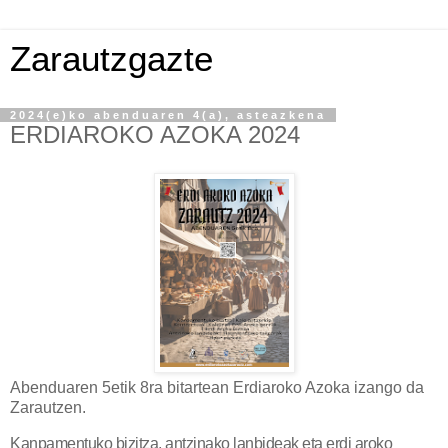
Zarautzgazte
2024(e)ko abenduaren 4(a), asteazkena
ERDIAROKO AZOKA 2024
Abenduaren 5etik 8ra bitartean Erdiaroko Azoka izango da
Zarautzen.
Kanpamentuko bizitza, antzinako lanbideak eta erdi aroko