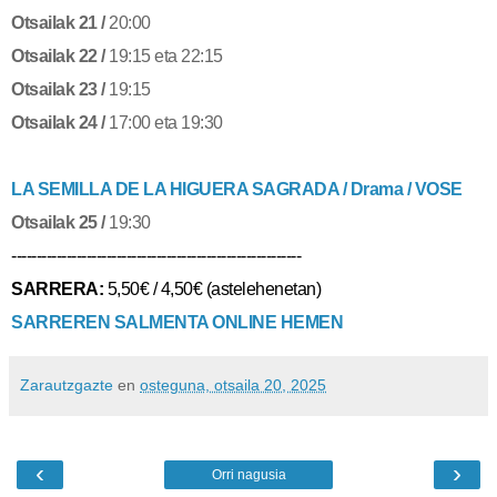
Otsailak 21 /
20:00
Otsailak 22 /
19:15 eta 22:15
Otsailak 23 /
19:15
Otsailak 24 /
17:00 eta 19:30
LA SEMILLA DE LA HIGUERA SAGRADA / Drama / VOSE
Otsailak 25 /
19:30
----------------------------------------------------------
SARRERA:
5,50€ / 4,50€ (astelehenetan)
SARREREN SALMENTA ONLINE HEMEN
Zarautzgazte
en
osteguna, otsaila 20, 2025
‹
›
Orri nagusia