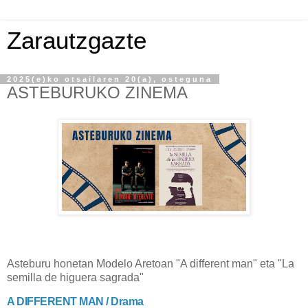
Zarautzgazte
2025(e)ko otsailaren 20(a), osteguna
ASTEBURUKO ZINEMA
Asteburu honetan Modelo Aretoan "A different man" eta "La
semilla de higuera sagrada"
A DIFFERENT MAN / Drama