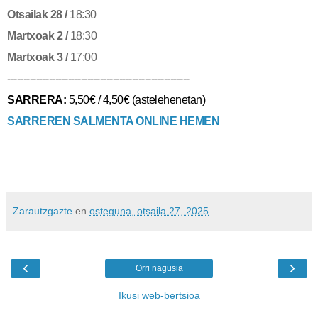
Otsailak 28 /
18:30
Martxoak 2 /
18:30
Martxoak 3 /
17:00
---------------------------------------------------------
SARRERA:
5,50€ / 4,50€ (astelehenetan)
SARREREN SALMENTA ONLINE HEMEN
Zarautzgazte
en
osteguna, otsaila 27, 2025
‹
›
Orri nagusia
Ikusi web-bertsioa