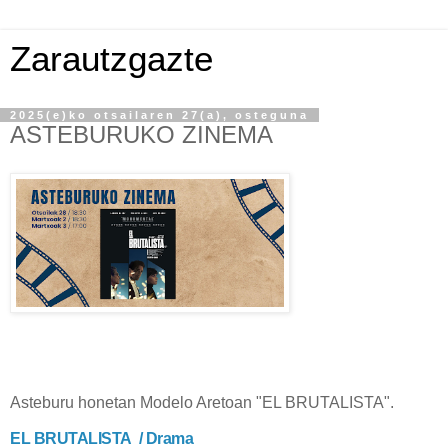
Zarautzgazte
2025(e)ko otsailaren 27(a), osteguna
ASTEBURUKO ZINEMA
Asteburu honetan Modelo Aretoan "EL BRUTALISTA".
EL BRUTALISTA / Drama