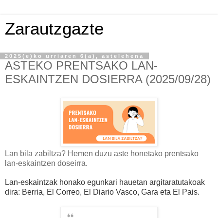
Zarautzgazte
2025(e)ko urriaren 6(a), astelehena
ASTEKO PRENTSAKO LAN-
ESKAINTZEN DOSIERRA (2025/09/28)
Lan bila zabiltza? Hemen duzu aste honetako prentsako
lan-eskaintzen doseirra.
Lan-eskaintzak honako egunkari hauetan argitaratutakoak
dira: Berria, El Correo, El Diario Vasco, Gara eta El Pais.