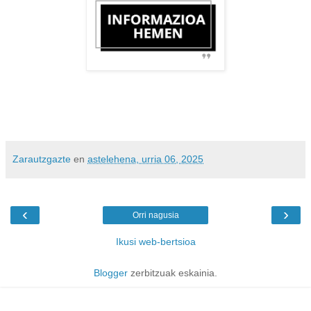
Zarautzgazte
en
astelehena, urria 06, 2025
‹
›
Orri nagusia
Ikusi web-bertsioa
Blogger
zerbitzuak eskainia.