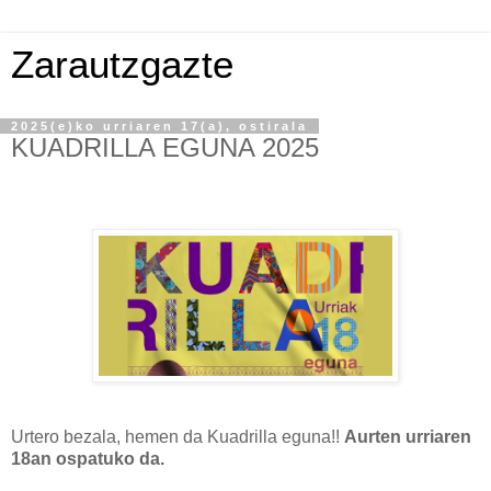
Zarautzgazte
2025(e)ko urriaren 17(a), ostirala
KUADRILLA EGUNA 2025
Urtero bezala, hemen da Kuadrilla eguna!!
Aurten urriaren
18an ospatuko da.