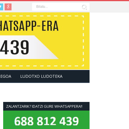
LEGOA
LUDOTXO LUDOTEKA
ZALANTZARIK? IDATZI GURE WHATSAPPERA!!