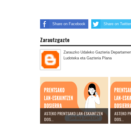
Share on Facebook
Share on Twitter
Zarautzgazte
Zarauzko Udaleko Gazteria Departamen
Ludoteka eta Gazteria Plana
ASTEKO PRENTSAKO LAN-ESKAINTZEN
ASTEKO P
DOS...
DOS...