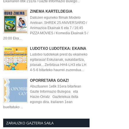
Ekainaren 8tik 21Era / Gazte Informazio Bulego...
ZINEMA KARTELDEGIA
Datozen eguneko filmak Modelo
Aretoan: SHREK 25 ANIVERSARIO /
Animazioa Ekainak 6 eta 7 / 16:45
PIZZA MOVIES / Komedia Ekainak 5 /
20:00 Eka...
LUDOTXO LUDOTEKA: EKAINA
Ludotxo ludotekak prest du ekaineko
egitaraua! Eskulanak, sukaldaritza,
jolasak... Zerbitzua HH4-LH3 eta LH
4-5-6 bitarteko haurrei zuzendua...
OPORRETARA GOAZ!
Abuztuaren 1etik 31era bitartean
Gazte Informazio Bulegoa eta
Haize-Orratz Gaztelekua itxita
egongo dira. Irailaren 1ean
bueltatuko ...
ZARAUZKO GAZTERIA SAILA