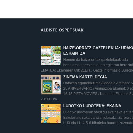
ALBISTE OSPETSUAK
HAIZE-ORRATZ GAZTELEKUA: UDAK
ESKAINTZA
Hemen da haize-orratz gaztelekuak uda
honetarako prestatu duen egitarau berezia!
EMATEA: Ekainaren 8tik 21Era / Gazte Informazio Bulego.
ZINEMA KARTELDEGIA
Datozen eguneko filmak Modelo Aretoan:
25 ANIVERSARIO / Animazioa Ekainak 6 eta
16:45 PIZZA MOVIES / Komedia Ekainak 5 
20:00 Eka...
LUDOTXO LUDOTEKA: EKAINA
Ludotxo ludotekak prest du ekaineko egita
Eskulanak, sukaldaritza, jolasak... Zerbitz
LH3 eta LH 4-5-6 bitarteko haurrei zuzendu