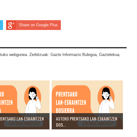
Share on Google Plus
tuko webgunea. Zerbitzuak: Gazte Informazio Bulegoa, Gaztelekua,
RENTSAKO LAN-ESKAINTZEN
ASTEKO PRENTSAKO LAN-ESKAINTZEN
DOS...