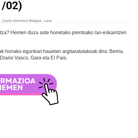
/02)
,
Gazte Informazio Bulegoa
,
Lana
iltza? Hemen duzu aste honetako prentsako lan-eskaintzen
k honako egunkari hauetan argitaratutakoak dira: Berria,
 Diario Vasco, Gara eta El Pais.