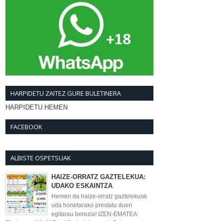
HARPIDETU ZAITEZ GURE BULETINERA
HARPIDETU HEMEN
FACEBOOK
ALBISTE OSPETSUAK
HAIZE-ORRATZ GAZTELEKUA:
UDAKO ESKAINTZA
Hemen da haize-orratz gaztelekuak
uda honetarako prestatu duen
egitarau berezia! IZEN-EMATEA: