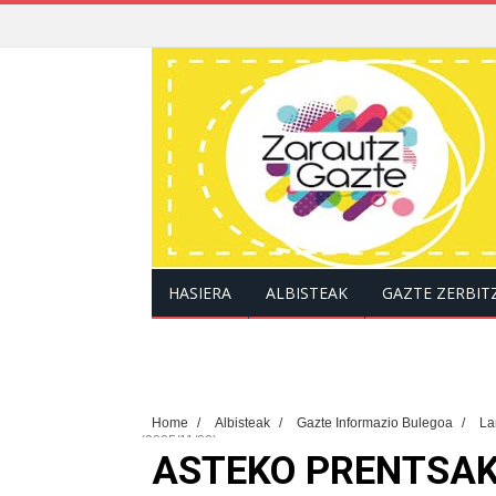
HASIERA
ALBISTEAK
GAZTE ZERBIT
Home
/
Albisteak
/
Gazte Informazio Bulegoa
/
L
(2025/11/02)
ASTEKO PRENTSAK