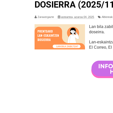
DOSIERRA (2025/11
Zarautzgazte
asteartea, azaroa 04, 2025
Albisteak
Lan bila zab
doseirra.
Lan-eskaintza
El Correo, El