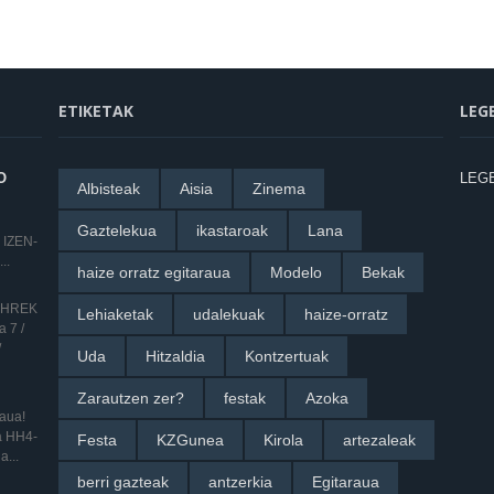
ETIKETAK
LEG
O
LEG
Albisteak
Aisia
Zinema
Gaztelekua
ikastaroak
Lana
 IZEN-
..
haize orratz egitaraua
Modelo
Bekak
 SHREK
Lehiaketak
udalekuak
haize-orratz
 7 /
/
Uda
Hitzaldia
Kontzertuak
Zarautzen zer?
festak
Azoka
raua!
ua HH4-
Festa
KZGunea
Kirola
artezaleak
a...
berri gazteak
antzerkia
Egitaraua