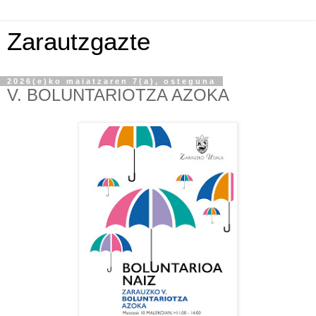
Zarautzgazte
2026(e)ko maiatzaren 7(a), osteguna
V. BOLUNTARIOTZA AZOKA