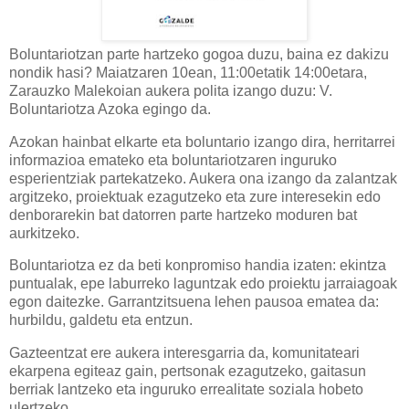
Boluntariotzan parte hartzeko gogoa duzu, baina ez dakizu
nondik hasi?
Maiatzaren 10ean
,
11:00etatik 14:00etara
,
Zarauzko Malekoian
aukera polita izango duzu:
V.
Boluntariotza Azoka
egingo da.
Azokan hainbat elkarte eta boluntario izango dira, herritarrei
informazioa emateko eta boluntariotzaren inguruko
esperientziak partekatzeko. Aukera ona izango da zalantzak
argitzeko, proiektuak ezagutzeko eta zure interesekin edo
denborarekin bat datorren parte hartzeko moduren bat
aurkitzeko.
Boluntariotza ez da beti konpromiso handia izaten: ekintza
puntualak, epe laburreko laguntzak edo proiektu jarraiagoak
egon daitezke. Garrantzitsuena lehen pausoa ematea da:
hurbildu, galdetu eta entzun.
Gazteentzat ere aukera interesgarria da, komunitateari
ekarpena egiteaz gain, pertsonak ezagutzeko, gaitasun
berriak lantzeko eta inguruko errealitate soziala hobeto
ulertzeko.