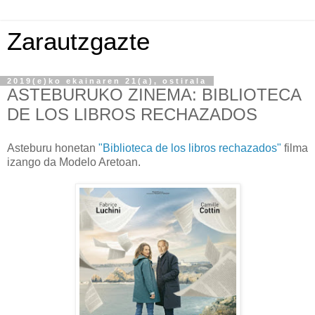
Zarautzgazte
2019(e)ko ekainaren 21(a), ostirala
ASTEBURUKO ZINEMA: BIBLIOTECA
DE LOS LIBROS RECHAZADOS
Asteburu honetan
"Biblioteca de los libros rechazados"
filma
izango da Modelo Aretoan.