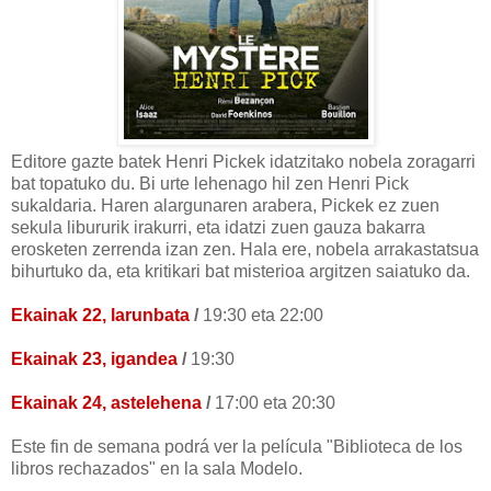
Editore gazte batek Henri Pickek idatzitako nobela zoragarri
bat topatuko du. Bi urte lehenago hil zen Henri Pick
sukaldaria. Haren alargunaren arabera, Pickek ez zuen
sekula libururik irakurri, eta idatzi zuen gauza bakarra
erosketen zerrenda izan zen. Hala ere, nobela arrakastatsua
bihurtuko da, eta kritikari bat misterioa argitzen saiatuko da.
Ekainak 22, larunbata
/
19:30 eta 22:00
Ekainak 23, igandea
/
19:30
Ekainak 24, astelehena
/
17:00 eta 20:30
Este fin de semana podrá ver la película "Biblioteca de los
libros rechazados" en la sala Modelo.