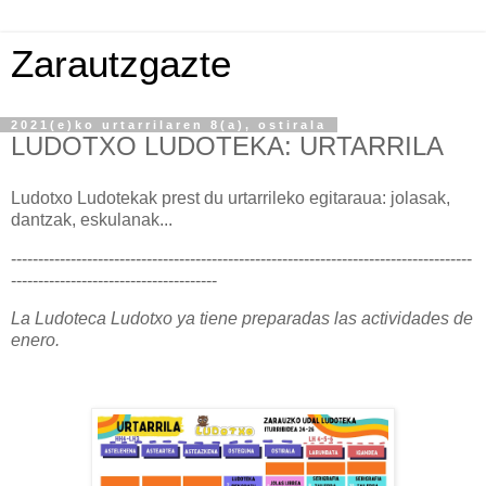
Zarautzgazte
2021(e)ko urtarrilaren 8(a), ostirala
LUDOTXO LUDOTEKA: URTARRILA
Ludotxo Ludotekak prest du urtarrileko egitaraua: jolasak,
dantzak, eskulanak...
-------------------------------------------------------------------------------------
--------------------------------------
La Ludoteca Ludotxo ya tiene preparadas las actividades de
enero.