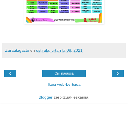
Zarautzgazte
en
ostirala, urtarrila 08, 2021
‹
›
Orri nagusia
Ikusi web-bertsioa
Blogger
zerbitzuak eskainia.