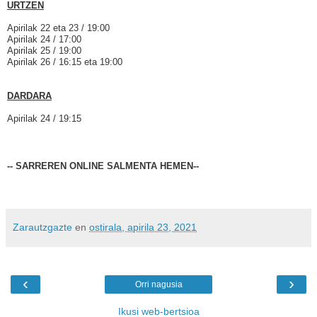
URTZEN
Apirilak 22 eta 23 / 19:00
Apirilak 24 / 17:00
Apirilak 25 / 19:00
Apirilak 26 / 16:15 eta 19:00
DARDARA
Apirilak 24 / 19:15
--
SARREREN ONLINE SALMENTA HEMEN
--
Zarautzgazte
en
ostirala, apirila 23, 2021
‹
›
Orri nagusia
Ikusi web-bertsioa