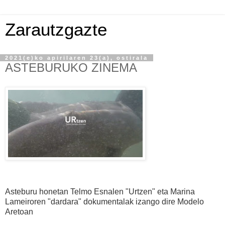
Zarautzgazte
2021(e)ko apirilaren 23(a), ostirala
ASTEBURUKO ZINEMA
A
steburu honetan Telmo Esnalen
"
Urtzen" eta Marina
Lameiroren "dardara" dokumentalak izango dire Modelo
Aretoan