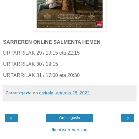
SARREREN ONLINE SALMENTA HEMEN
URTARRILAK 29 / 19:15 eta 22:15
URTARRILAK 30 / 19:15
URTARRILAK 31 / 17:00 eta 20:30
Zarautzgazte
en
ostirala, urtarrila 28, 2022
‹
›
Orri nagusia
Ikusi web-bertsioa