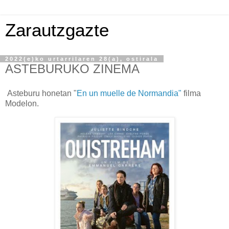
Zarautzgazte
2022(e)ko urtarrilaren 28(a), ostirala
ASTEBURUKO ZINEMA
Asteburu honetan "
En un muelle de Normandia"
filma
Modelon.