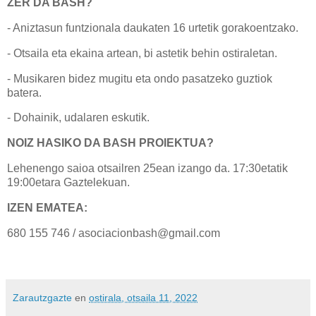
ZER DA BASH?
- Aniztasun funtzionala daukaten 16 urtetik gorakoentzako.
- Otsaila eta ekaina artean, bi astetik behin ostiraletan.
- Musikaren bidez mugitu eta ondo pasatzeko guztiok
batera.
- Dohainik, udalaren eskutik.
NOIZ HASIKO DA BASH PROIEKTUA?
Lehenengo saioa otsailren 25ean izango da. 17:30etatik
19:00etara Gaztelekuan.
IZEN EMATEA:
680 155 746 / asociacionbash@gmail.com
Zarautzgazte
en
ostirala, otsaila 11, 2022