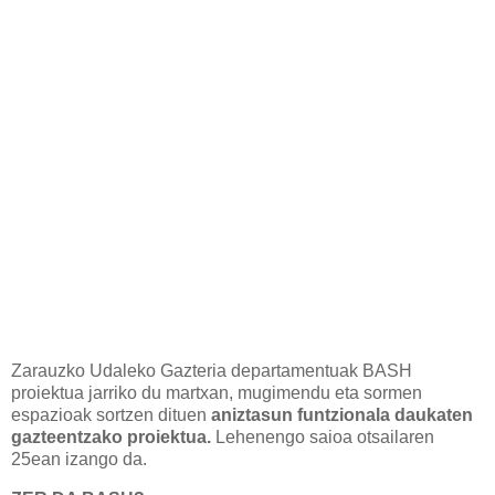
Zarauzko Udaleko Gazteria departamentuak BASH
proiektua jarriko du martxan, mugimendu eta sormen
espazioak sortzen dituen
aniztasun funtzionala daukaten
gazteentzako proiektua.
Lehenengo saioa otsailaren
25ean izango da.