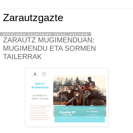
Zarautzgazte
2022(e)ko otsailaren 11(a), ostirala
ZARAUTZ MUGIMENDUAN:
MUGIMENDU ETA SORMEN
TAILERRAK