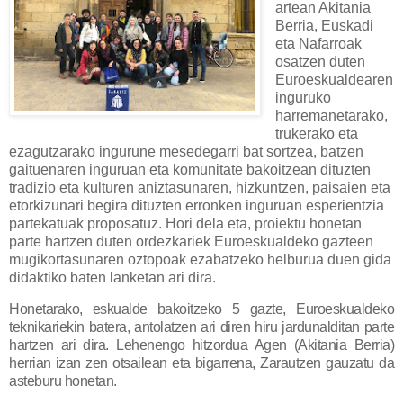
artean Akitania
Berria, Euskadi
eta Nafarroak
osatzen duten
Euroeskualdearen
inguruko
harremanetarako,
trukerako eta
ezagutzarako ingurune mesedegarri bat sortzea, batzen
gaituenaren inguruan eta komunitate bakoitzean dituzten
tradizio eta kulturen aniztasunaren, hizkuntzen, paisaien eta
etorkizunari begira dituzten erronken inguruan esperientzia
partekatuak proposatuz. Hori dela eta, proiektu honetan
parte hartzen duten ordezkariek Euroeskualdeko gazteen
mugikortasunaren oztopoak ezabatzeko helburua duen gida
didaktiko baten lanketan ari dira.
Honetarako, eskualde bakoitzeko 5 gazte, Euroeskualdeko
teknikariekin batera, antolatzen ari diren hiru jardunalditan parte
hartzen ari dira. Lehenengo hitzordua Agen (Akitania Berria)
herrian izan zen otsailean eta bigarrena, Zarautzen gauzatu da
asteburu honetan.