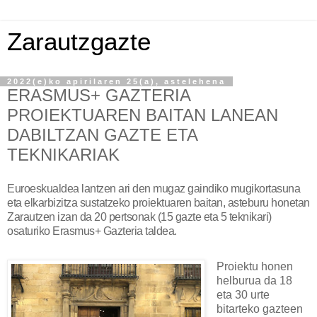
Zarautzgazte
2022(e)ko apirilaren 25(a), astelehena
ERASMUS+ GAZTERIA
PROIEKTUAREN BAITAN LANEAN
DABILTZAN GAZTE ETA
TEKNIKARIAK
Euroeskualdea lantzen ari den mugaz gaindiko mugikortasuna
eta elkarbizitza sustatzeko proiektuaren baitan, asteburu honetan
Zarautzen izan da 20 pertsonak (15 gazte eta 5 teknikari)
osaturiko Erasmus+ Gazteria taldea.
Proiektu honen
helburua da 18
eta 30 urte
bitarteko gazteen