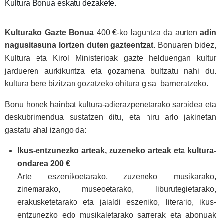
Kultura Bonua eskatu dezakete.
Kulturako Gazte Bonua
400 €-ko laguntza da aurten
adin
nagusitasuna lortzen duten gazteentzat.
Bonuaren bidez,
Kultura eta Kirol Ministerioak gazte helduengan kultur
jardueren aurkikuntza eta gozamena bultzatu nahi du,
kultura bere bizitzan gozatzeko ohitura gisa barneratzeko.
Bonu honek hainbat kultura-adierazpenetarako sarbidea eta
deskubrimendua sustatzen ditu, eta hiru arlo jakinetan
gastatu ahal izango da:
Ikus-entzunezko arteak, zuzeneko arteak eta kultura-
ondarea 200 €
Arte eszenikoetarako, zuzeneko musikarako,
zinemarako, museoetarako, liburutegietarako,
erakusketetarako eta jaialdi eszeniko, literario, ikus-
entzunezko edo musikaletarako sarrerak eta abonuak