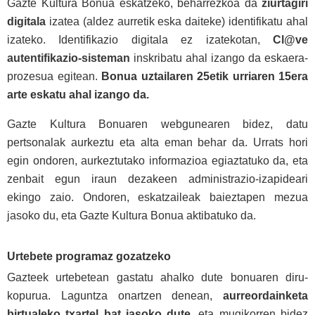
Gazte Kultura Bonua eskatzeko, beharrezkoa da
ziurtagiri
digitala
izatea (aldez aurretik eska daiteke) identifikatu ahal
izateko. Identifikazio digitala ez izatekotan,
Cl@ve
autentifikazio-sisteman
inskribatu ahal izango da eskaera-
prozesua egitean.
Bonua uztailaren 25etik urriaren 15era
arte eskatu ahal izango da.
Gazte Kultura Bonuaren webgunearen bidez, datu
pertsonalak aurkeztu eta alta eman behar da. Urrats hori
egin ondoren, aurkeztutako informazioa egiaztatuko da, eta
zenbait egun iraun dezakeen administrazio-izapideari
ekingo zaio. Ondoren, eskatzaileak baieztapen mezua
jasoko du, eta Gazte Kultura Bonua aktibatuko da.
Urtebete programaz gozatzeko
Gazteek urtebetean gastatu ahalko dute bonuaren diru-
kopurua. Laguntza onartzen denean,
aurreordainketa
birtualeko txartel bat jasoko dute
, eta mugikorren bidez