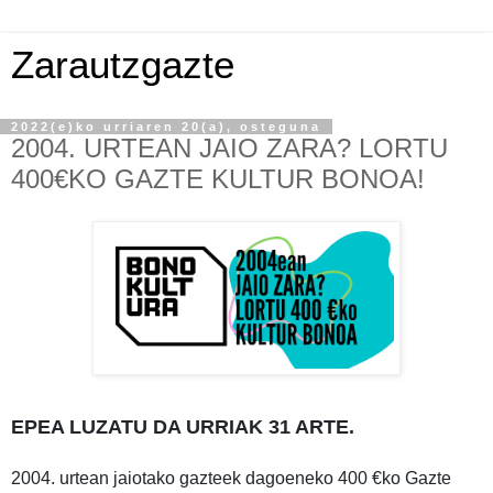
Zarautzgazte
2022(e)ko urriaren 20(a), osteguna
2004. URTEAN JAIO ZARA? LORTU
400€KO GAZTE KULTUR BONOA!
EPEA LUZATU DA URRIAK 31 ARTE.
2004. urtean jaiotako gazteek dagoeneko 400 €ko Gazte