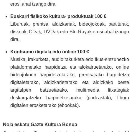
erosi ahal izango dira.
Euskarri fisikoko kultura- produktuak 100 €
Liburuak, prentsa, aldizkariak, bideojokoak, partiturak,
diskoak, CDak, DVDak edo Blu-Rayak erosi ahal izango
dira.
Kontsumo digitala edo online 100 €
Musika, irakurketa, audioirakurketa edo ikus-entzunezko
plataformetako harpidetza eta alokairuetarako, online
bideojokoen harpidetzetarako, prentsarako harpidetza
digitaletarako, aldizkarietarako eta aldizkako beste
argitalpen batzuetarako, multimedia fitxategiak
deskargatzeko harpidetzetarako (podcastak), liburu
digitalen erosketarako (ebookak).
Nola eskatu Gazte Kultura Bonua