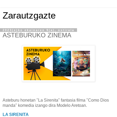
Zarautzgazte
2023(e)ko ekainaren 9(a), ostirala
ASTEBURUKO ZINEMA
Asteburu honetan "La Sirenita" fantasia filma "Como Dios
manda" komedia izango dira Modelo Aretoan.
LA SIRENITA