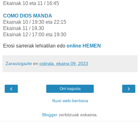
Ekainak 10 eta 11 / 16:45
COMO DIOS MANDA
Ekainak 10 / 19:30 eta 22:15
Ekainak 11 / 19.30
Ekainak 12 / 17:00 eta 19:30
Erosi sarrerak lehiatilan edo
online HEMEN
Zarautzgazte
en
ostirala, ekaina 09, 2023
‹
›
Orri nagusia
Ikusi web-bertsioa
Blogger
zerbitzuak eskainia.