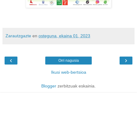
Zarautzgazte
en
osteguna, ekaina 01, 2023
‹
›
Orri nagusia
Ikusi web-bertsioa
Blogger
zerbitzuak eskainia.