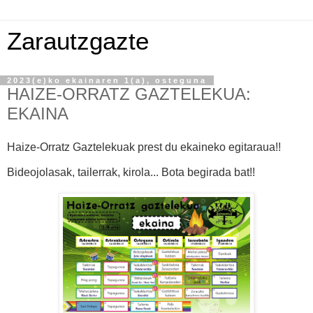
Zarautzgazte
2023(e)ko ekainaren 1(a), osteguna
HAIZE-ORRATZ GAZTELEKUA:
EKAINA
Haize-Orratz Gaztelekuak prest du ekaineko egitaraua!!
Bideojolasak, tailerrak, kirola... Bota begirada bat!!