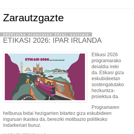
Zarautzgazte
2026(e)ko otsailaren 20(a), ostirala
ETIKASI 2026: IPAR IRLANDA
Etikasi 2026
programarako
deialdia ireki
da.
Etikasi
giza
eskubideetan
sostengatutako
hezkuntza-
proiektua da.
Programaren
helburua bidai hezigarrien bitartez giza eskubideen
inguruan ikastea da, bereziki motibazio politikoko
indarkeriari buruz.