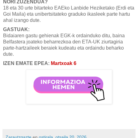
NORI ZUZENDUA?
18 eta 30 urte bitarteko EAEko Lanbide Heziketako (Erdi eta
Goi Maila) eta unibertsitateko graduko ikasleek parte hartu
ahal izango dute.
GASTUAK:
Bidaiaren gastu gehienak EGK-k ordainduko ditu, baina
Belfastera joateko beharrezkoa den ETA-UK ziurtagiria
parte-hartzaileek beraiek kudeatu eta ordaindu beharko
dute.
IZEN EMATE EPEA:
Martxoak 6
Zarautzgazte
en
ostirala, otsaila 20, 2026