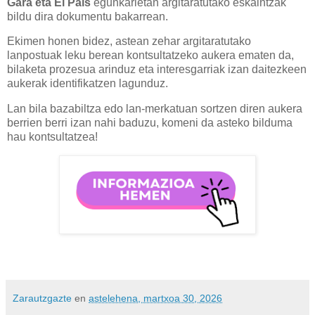
Gara eta El País
egunkarietan argitaratutako eskaintzak
bildu dira dokumentu bakarrean.
Ekimen honen bidez, astean zehar argitaratutako
lanpostuak leku berean kontsultatzeko aukera ematen da,
bilaketa prozesua arinduz eta interesgarriak izan daitezkeen
aukerak identifikatzen lagunduz.
Lan bila bazabiltza edo lan-merkatuan sortzen diren aukera
berrien berri izan nahi baduzu, komeni da asteko bilduma
hau kontsultatzea!
Zarautzgazte
en
astelehena, martxoa 30, 2026