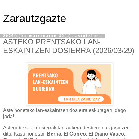
Zarautzgazte
2026(e)ko martxoaren 30(a), astelehena
ASTEKO PRENTSAKO LAN-
ESKAINTZEN DOSIERRA (2026/03/29)
Aste honetako lan-eskaintzen dosierra eskuragarri dago
jada!
Astero bezala, dosierrak lan-aukera desberdinak jasotzen
ditu. Kasu honetan,
Berria, El Correo, El Diario Vasco,