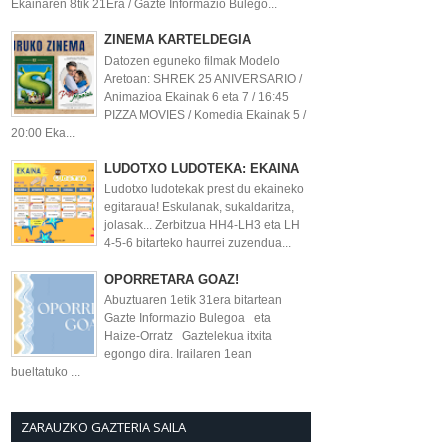
Ekainaren 8tik 21Era / Gazte Informazio Bulego...
ZINEMA KARTELDEGIA
Datozen eguneko filmak Modelo
Aretoan: SHREK 25 ANIVERSARIO /
Animazioa Ekainak 6 eta 7 / 16:45
PIZZA MOVIES / Komedia Ekainak 5 /
20:00 Eka...
LUDOTXO LUDOTEKA: EKAINA
Ludotxo ludotekak prest du ekaineko
egitaraua! Eskulanak, sukaldaritza,
jolasak... Zerbitzua HH4-LH3 eta LH
4-5-6 bitarteko haurrei zuzendua...
OPORRETARA GOAZ!
Abuztuaren 1etik 31era bitartean
Gazte Informazio Bulegoa eta
Haize-Orratz Gaztelekua itxita
egongo dira. Irailaren 1ean
bueltatuko ...
ZARAUZKO GAZTERIA SAILA