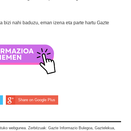
bizi nahi baduzu, eman izena eta parte hartu Gazte
Share on Google Plus
tuko webgunea. Zerbitzuak: Gazte Informazio Bulegoa, Gaztelekua,