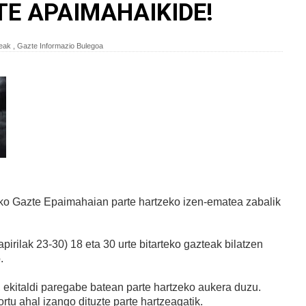
TE APAIMAHAIKIDE!
teak
,
Gazte Informazio Bulegoa
ko Gazte Epaimahaian parte hartzeko izen-ematea zabalik
rilak 23-30) 18 eta 30 urte bitarteko gazteak bilatzen
.
 ekitaldi paregabe batean parte hartzeko aukera duzu.
rtu ahal izango dituzte parte hartzeagatik.