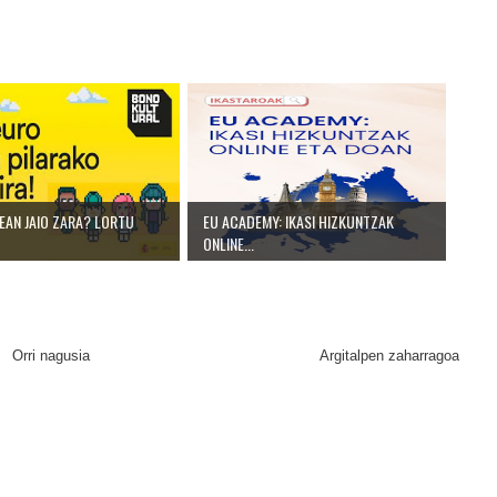
EAN JAIO ZARA? LORTU
EU ACADEMY: IKASI HIZKUNTZAK
ONLINE...
Orri nagusia
Argitalpen zaharragoa