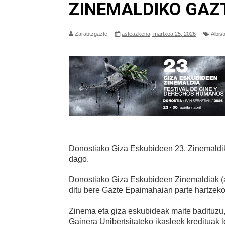
ZINEMALDIKO GAZ
Zarautzgazte
asteazkena, martxoa 25, 2026
Albis
Donostiako Giza Eskubideen 23. Zinemaldi
dago.
Donostiako Giza Eskubideen Zinemaldiak (api
ditu bere Gazte Epaimahaian parte hartzeko
Zinema eta giza eskubideak maite badituzu,
Gainera Unibertsitateko ikasleek kredituak lo