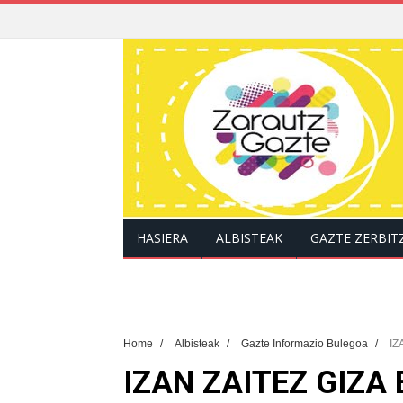
HASIERA
ALBISTEAK
GAZTE ZERBIT
Home
/
Albisteak
/
Gazte Informazio Bulegoa
/
IZ
IZAN ZAITEZ GIZA