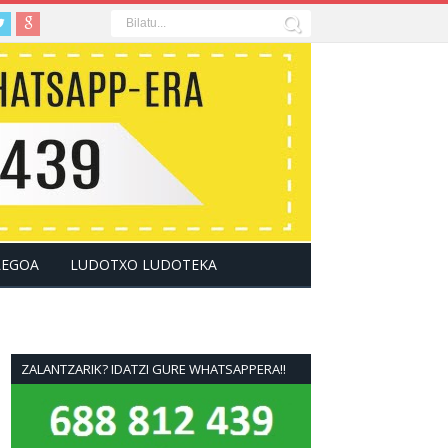
LEGOA
LUDOTXO LUDOTEKA
ZALANTZARIK? IDATZI GURE WHATSAPPERA!!