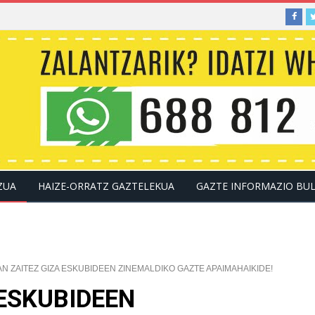
ZUA
HAIZE-ORRATZ GAZTELEKUA
GAZTE INFORMAZIO BU
KONTAKTUA
AN ZAITEZ GIZA ESKUBIDEEN ZINEMALDIKO GAZTE APAIMAHAIKIDE!
 ESKUBIDEEN