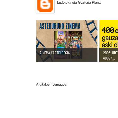
Ludoteka eta Gazteria Plana
ZINEMA KARTELDEGIA
2008. URT
400€K...
Argitalpen berriagoa