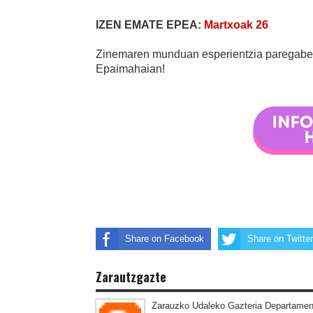
IZEN EMATE EPEA:
Martxoak 26
Zinemaren munduan esperientzia paregabea 
Epaimahaian!
Share on Facebook
Share on Twitter
Zarautzgazte
Zarauzko Udaleko Gazteria Departamen