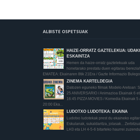
ALBISTE OSPETSUAK
HAIZE-ORRATZ GAZTELEKUA: UDAK
ESKAINTZA
Hemen da haize-orratz gaztelekuak uda
honetarako prestatu duen egitarau berezia!
EMATEA: Ekainaren 8tik 21Era / Gazte Informazio Bulego.
ZINEMA KARTELDEGIA
Datozen eguneko filmak Modelo Aretoan:
25 ANIVERSARIO / Animazioa Ekainak 6 eta
16:45 PIZZA MOVIES / Komedia Ekainak 5 
20:00 Eka...
LUDOTXO LUDOTEKA: EKAINA
Ludotxo ludotekak prest du ekaineko egita
Eskulanak, sukaldaritza, jolasak... Zerbitz
LH3 eta LH 4-5-6 bitarteko haurrei zuzendu