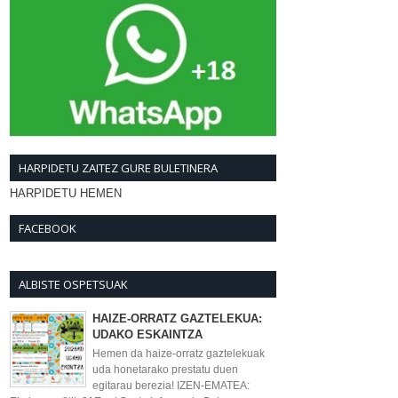
HARPIDETU ZAITEZ GURE BULETINERA
HARPIDETU HEMEN
FACEBOOK
ALBISTE OSPETSUAK
HAIZE-ORRATZ GAZTELEKUA:
UDAKO ESKAINTZA
Hemen da haize-orratz gaztelekuak
uda honetarako prestatu duen
egitarau berezia! IZEN-EMATEA: