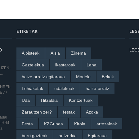
ETIKETAK
LEG
O
LEG
Albisteak
Aisia
Zinema
Gaztelekua
ikastaroak
Lana
 IZEN-
..
haize orratz egitaraua
Modelo
Bekak
 SHREK
Lehiaketak
udalekuak
haize-orratz
 7 /
/
Uda
Hitzaldia
Kontzertuak
Zarautzen zer?
festak
Azoka
raua!
ua HH4-
Festa
KZGunea
Kirola
artezaleak
a...
berri gazteak
antzerkia
Egitaraua