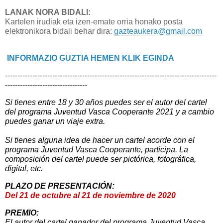
LANAK NORA BIDALI:
Kartelen irudiak eta izen-emate orria honako posta
elektronikora bidali behar dira:
gazteaukera@gmail.com
INFORMAZIO GUZTIA HEMEN KLIK EGINDA
-------------------------------------------------------------------------------------
---------------------------------
Si tienes entre 18 y 30 años puedes ser el autor del cartel
del programa Juventud Vasca Cooperante 2021 y a cambio
puedes ganar un viaje extra.
Si tienes alguna idea de hacer un cartel acorde con el
programa Juventud Vasca Cooperante, participa. La
composición del cartel puede ser pictórica, fotográfica,
digital, etc.
PLAZO DE PRESENTACIÓN:
Del 21 de octubre al 21 de noviembre de 2020
PREMIO:
El autor del cartel ganador del programa Juventud Vasca