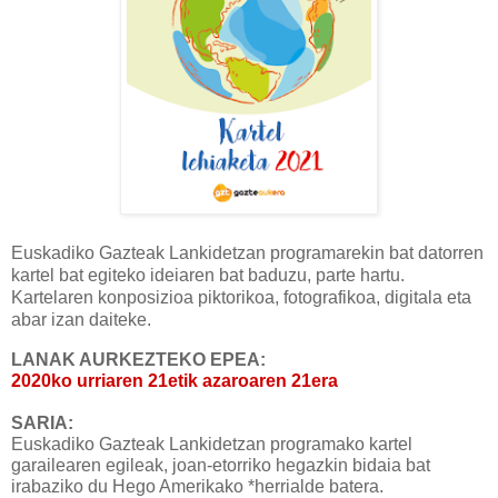
Euskadiko Gazteak Lankidetzan programarekin bat datorren
kartel bat egiteko ideiaren bat baduzu, parte hartu.
Kartelaren konposizioa piktorikoa, fotografikoa, digitala eta
abar izan daiteke.
LANAK AURKEZTEKO EPEA:
2020ko
urriaren 21etik azaroaren 21era
SARIA:
Euskadiko Gazteak Lankidetzan programako kartel
garailearen egileak,
joan-etorriko hegazkin bidaia
bat
irabaziko du Hego Amerikako *herrialde batera.