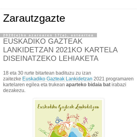
Zarautzgazte
2020(e)ko azaroaren 17(a), asteartea
EUSKADIKO GAZTEAK
LANKIDETZAN 2021KO KARTELA
DISEINATZEKO LEHIAKETA
18 eta 30 rurte bitartean badituzu zu izan
zaitezke
Euskadiko Gazteak Lankidetzan
2021 programaren
kartelaren egilea eta trukean
aparteko bidaia bat
irabazi
dezakezu.