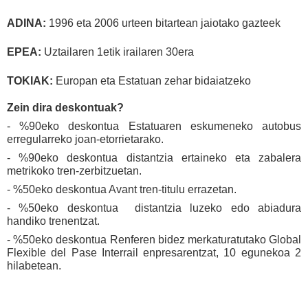
ADINA:
1996 eta 2006 urteen bitartean jaiotako gazteek
EPEA:
Uztailaren 1etik irailaren 30era
TOKIAK:
Europan eta Estatuan zehar bidaiatzeko
Zein dira deskontuak?
- %90eko deskontua Estatuaren eskumeneko autobus
erregularreko joan-etorrietarako.
- %90eko deskontua distantzia ertaineko eta zabalera
metrikoko tren-zerbitzuetan.
- %50eko deskontua Avant tren-titulu errazetan.
- %50eko deskontua distantzia luzeko edo abiadura
handiko trenentzat.
- %50eko deskontua Renferen bidez merkaturatutako Global
Flexible del Pase Interrail enpresarentzat, 10 egunekoa 2
hilabetean.