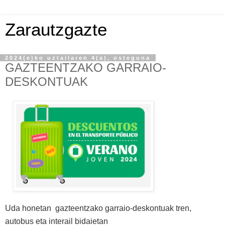
Zarautzgazte
2024(e)ko uztailaren 4(a), osteguna
GAZTEENTZAKO GARRAIO-
DESKONTUAK
Uda honetan gazteentzako garraio-deskontuak tren,
autobus eta interail bidaietan